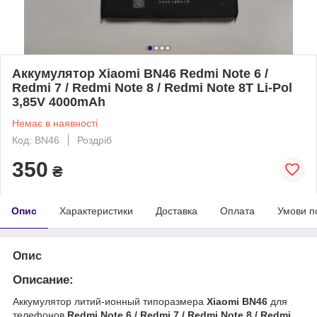
Аккумулятор Xiaomi BN46 Redmi Note 6 /
Redmi 7 / Redmi Note 8 / Redmi Note 8T Li-Pol
3,85V 4000mAh
Немає в наявності
Код: BN46
Роздріб
350
₴
Опис
Характеристики
Доставка
Оплата
Умови п
Опис
Описание:
Аккумулятор литий-ионный типоразмера
Xiaomi BN46
для
телефонов
Redmi Note 6 / Redmi 7 / Redmi Note 8 / Redmi