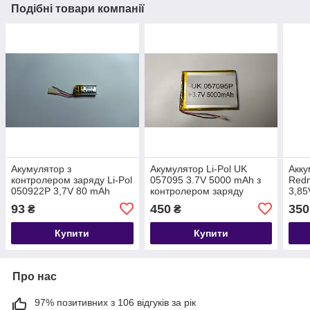
Подібні товари компанії
Акумулятор з
Акумулятор Li-Pol UK
Акку
контролером заряду Li-Pol
057095 3.7V 5000 mAh з
Redm
050922P 3,7V 80 mAh
контролером заряду
3,85
(5*9*22 мм)
(5×66×94 мм)
93
450
350
₴
₴
Купити
Купити
Про нас
97% позитивних з 106 відгуків за рік