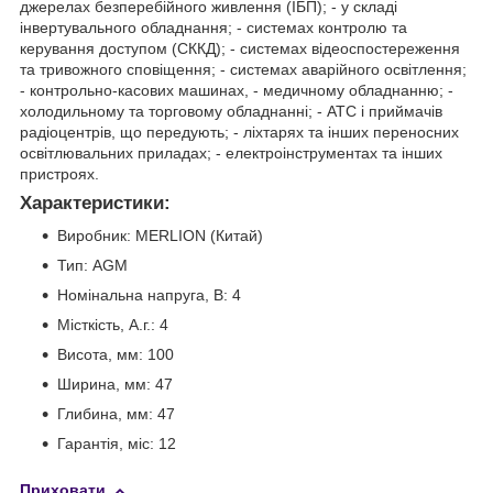
джерелах безперебійного живлення (ІБП); - у складі
інвертувального обладнання; - системах контролю та
керування доступом (СККД); - системах відеоспостереження
та тривожного сповіщення; - системах аварійного освітлення;
- контрольно-касових машинах, - медичному обладнанню; -
холодильному та торговому обладнанні; - АТС і приймачів
радіоцентрів, що передують; - ліхтарях та інших переносних
освітлювальних приладах; - електроінструментах та інших
пристроях.
Характеристики:
Виробник: MERLION (Китай)
Тип: AGM
Номінальна напруга, В: 4
Місткість, А.г.: 4
Висота, мм: 100
Ширина, мм: 47
Глибина, мм: 47
Гарантія, міс: 12
Приховати