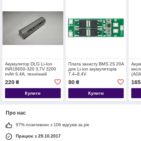
Акумулятор DLG Li-Ion
Плата захисту BMS 2S 20A
Акум
INR18650-320 3,7V 3200
для Li-ion акумуляторів
кисл
mAh 6.4A, технічний
7.4–8.4V
(AGM
220
80
165
₴
₴
Купити
Купити
Про нас
97% позитивних з 106 відгуків за рік
Працює з 29.10.2017