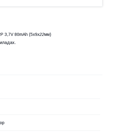
2P 3,7V 80mAh (5х9
x22
мм)
риладах.
ор