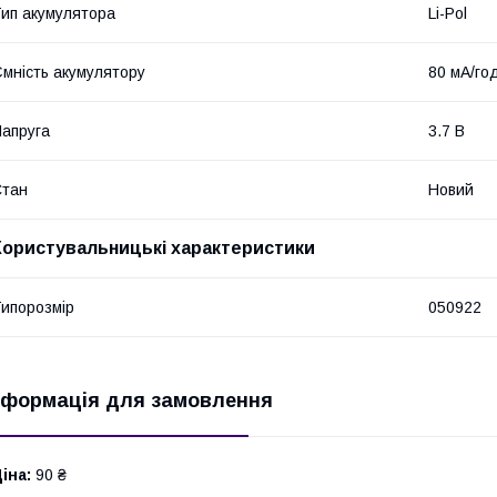
ип акумулятора
Li-Pol
мність акумулятору
80 мА/го
апруга
3.7 В
Стан
Новий
Користувальницькі характеристики
ипорозмір
050922
нформація для замовлення
іна:
90 ₴