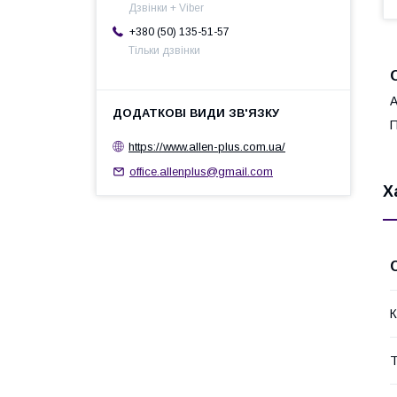
Дзвінки + Viber
+380 (50) 135-51-57
Тільки дзвінки
А
П
https://www.allen-plus.com.ua/
office.allenplus@gmail.com
Х
К
Т