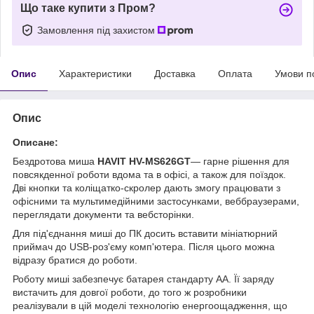
Що таке купити з Пром?
Замовлення під захистом
Опис
Характеристики
Доставка
Оплата
Умови п
Опис
Описане:
Бездротова миша
HAVIT HV-MS626GT
— гарне рішення для
повсякденної роботи вдома та в офісі, а також для поїздок.
Дві кнопки та коліщатко-скролер дають змогу працювати з
офісними та мультимедійними застосунками, веббраузерами,
переглядати документи та вебсторінки.
Для під'єднання миші до ПК досить вставити мініатюрний
приймач до USB-роз'єму комп'ютера. Після цього можна
відразу братися до роботи.
Роботу миші забезпечує батарея стандарту AA. Її заряду
вистачить для довгої роботи, до того ж розробники
реалізували в цій моделі технологію енергоощадження, що