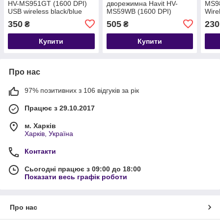
HV-MS951GT (1600 DPI)
дворежимна Havit HV-
MS98
USB wireless black/blue
MS59WB (1600 DPI)
Wire
Bluetooth + 2.4G wireless
350
505
230
₴
₴
чорна
Купити
Купити
Про нас
97% позитивних з 106 відгуків за рік
Працює з 29.10.2017
м. Харків
Харків, Україна
Контакти
Сьогодні працює з 09:00 до 18:00
Показати весь графік роботи
Про нас