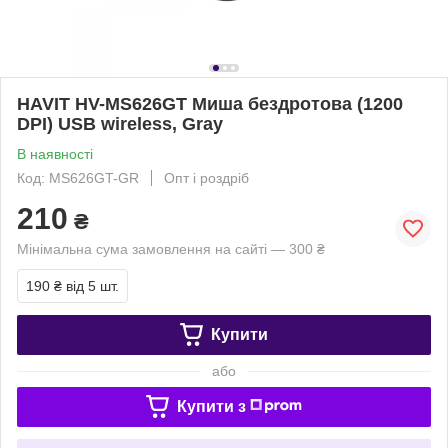
HAVIT HV-MS626GT Миша бездротова (1200
DPI) USB wireless, Gray
В наявності
Код: MS626GT-GR
Опт і роздріб
210
₴
Мінімальна сума замовлення на сайті — 300 ₴
190 ₴
від 5 шт.
Купити
або
Купити з