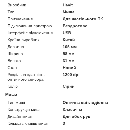
Виробник
Havit
Тип
Миша
Призначення
Для настільного ПК
Підключення пристрою
Бездротове
Інтерфейс підключення
USB
Країна виробник
Китай
Довжина
105 мм
Ширина
58 мм
Висота
31 мм
Стан
Новий
Роздільна здатність
1200 dpi
оптичного сенсора
Колір
Сірий
Миша
Тип миші
Оптична світлодіодна
Конструкція миші
Класична
Дизайн миші
Для обох рук
Кількість клавіш миші
3