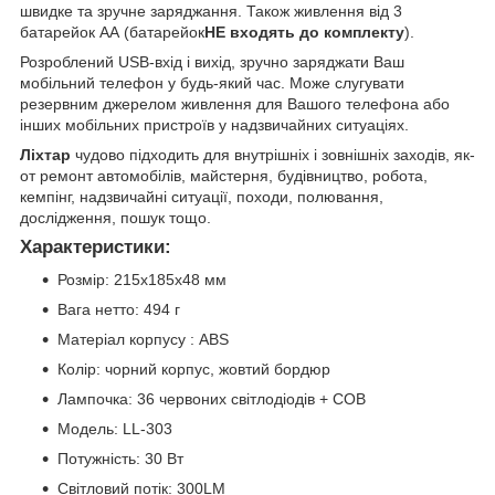
швидке та зручне заряджання. Також живлення від 3
батарейок АА (батарейок
НЕ входять до комплекту
).
Розроблений USB-вхід і вихід, зручно заряджати Ваш
мобільний телефон у будь-який час. Може слугувати
резервним джерелом живлення для Вашого телефона або
інших мобільних пристроїв у надзвичайних ситуаціях.
Ліхтар
чудово підходить для внутрішніх і зовнішніх заходів, як-
от ремонт автомобілів, майстерня, будівництво, робота,
кемпінг, надзвичайні ситуації, походи, полювання,
дослідження, пошук тощо.
Характеристики:
Розмір: 215x185x48 мм
Вага нетто: 494 г
Матеріал корпусу : ABS
Колір: чорний корпус, жовтий бордюр
Лампочка: 36 червоних світлодіодів + COB
Модель: LL-303
Потужність: 30 Вт
Світловий потік: 300LM