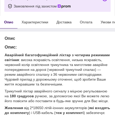
Замовлення під захистом
Опис
Характеристики
Доставка
Оплата
Умови п
Опис
Опис:
Аварійний багатофункційний ліхтар
з чотирма режимами
світіння
: висока яскравість освітлення, низька яскравість,
червоний колір освітлення трикутника та миготливе аварійне
попередження на дорозі (червоний трикутний спалах) —
режим аварійного спалаху з 36 червоними світлодіодами.
Чудовий прилад у дорожньому оточенні, щоб зробити Ваше
життя яскравішим та безпечнішим.
Трикутний ліхтар аварійного сигналу з міцною регульованою
на
180 градусов
ручкою, за допомогою якої Ви можете легко
його повісити або поставити в будь-яке зручне для Вас місце.
Живлення
від 2*18650 літій-іонних акумуляторів (
які входять
до комплекту
) і USB-кабель (
теж у комплекті
) забезпечує