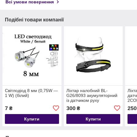
Всі умови повернення
Подібні товари компанії
Світлодіод 8 мм (0,75W —
Ліхтар налобний BL-
Ліхт
1 W) (білий)
G26/8093 акумуляторний
датч
із датчиком руху
2COB
черв
7
300
250
₴
₴
Купити
Купити