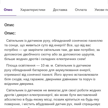
Опис
Характеристики
Доставка
Оплата
Умови п
Опис
Опис
:
Світильник із датчиком руху, обладнаний сонячною панеллю
та сонце, що живиться суто від енергії! Все, що від вас
потрібно — це закріпити світильник там, де вам потрібно, за
допомогою двобічного скотчу або за допомогою шурупів,
більше жодних дротів і складних електричних схем!
Площа освітлення — 10 кв. м. Світильник із датчиком
руху обладнаний батареєю для акумулювання енергії,
отриманої від сонячної панелі. Його зручно встановлювати
біля сходів, над гаражем, дверними дзвінками та поруч із
вхідними дверима.
Світильник із датчиком не вимагає для своєї роботи жодних
дротів і джерел електроенергії, він може бути виставлений
абсолютно в будь-якому місці, позаяк кріпиться на будь-яку
поверхню, і містить вбудований датчик рух, який спрацьовує