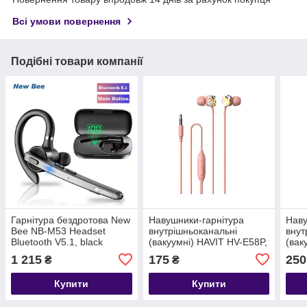
Всі умови повернення
Подібні товари компанії
Гарнітура бездротова New
Навушники-гарнітура
Наву
Bee NB-M53 Headset
внутрішньоканальні
внут
Bluetooth V5.1, black
(вакуумні) HAVIT HV-E58P,
(вак
pink
R289
1 215
175
250
₴
₴
Купити
Купити