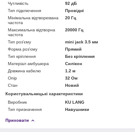
Чутливість
92 дБ
Тип підключення
Провідні
Мінімальна відтворювана
20 Гц
частота
Максимальна відтворна
20000 Гц
частота
Тип роз'єму
mini jack 3.5 мм
Форма роз'єму
Прямий
Тип кріплення
Без кріплення
Матеріал амбушюра
Силікон
Довжина кабелю
1.2 м
Опір
32 Ом
Стан
Новий
Користувальницькі характеристики
Виробник
KU LANG
Тип призначення
Навушники
Приховати