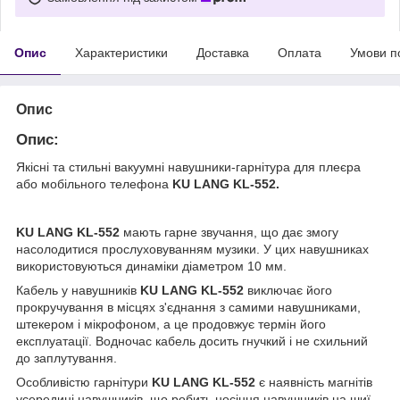
Опис
Характеристики
Доставка
Оплата
Умови п
Опис
Опис:
Якісні та стильні вакуумні навушники-гарнітура для плеєра
або мобільного телефона
KU LANG KL-552.
KU LANG KL-552
мають гарне звучання, що дає змогу
насолодитися прослуховуванням музики. У цих навушниках
використовуються динаміки діаметром 10 мм.
Кабель у навушників
KU LANG KL-552
виключає його
прокручування в місцях з'єднання з самими навушниками,
штекером і мікрофоном, а це продовжує термін його
експлуатації. Водночас кабель досить гнучкий і не схильний
до заплутування.
Особливістю гарнітури
KU LANG KL-552
є наявність магнітів
усередині навушників, що робить носіння навушників на шиї