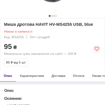
Миша дротова HAVIT HV-MS4255 USB, blue
Немає в наявності
Код: MS4255
Опт і роздріб
95
₴
Мінімальна сума замовлення на сайті — 300 ₴
85 ₴
від 5 шт.
Опис
Характеристики
Доставка
Оплата
Умови п
Опис
Осяяння: