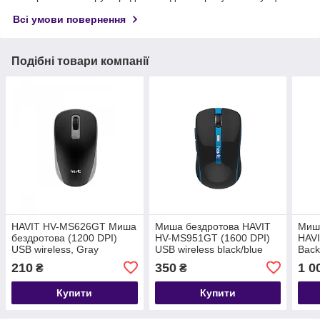
Всі умови повернення
Подібні товари компанії
HAVIT HV-MS626GT Миша
Миша бездротова HAVIT
Миша
бездротова (1200 DPI)
HV-MS951GT (1600 DPI)
HAV
USB wireless, Gray
USB wireless black/blue
Back
GAMI
210
350
1 0
₴
₴
Купити
Купити