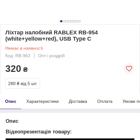
Ліхтар налобний RABLEX RB-954
(white+yellow+red), USB Type C
Немає в наявності
Код: RB-963
Опт і роздріб
320
₴
280 ₴
від 5 шт.
Опис
Характеристики
Доставка
Оплата
Умови п
Опис
Відеопрезентація товару: