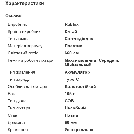
Характеристики
Основні
Виробник
Rablex
Країна виробник
Китай
Тип лампи
Світлодіодна
Матеріал корпусу
Пластик
Світловий потік
660 лм
Режими роботи ліхтаря
Максимальний, Середній,
Мінімальний
Тип живлення
Акумулятор
Тип заряду
Type-C
Особливості ліхтаря
Вологостійкий
Вага
105 г
Тип діода
COB
Тип ліхтаря
Налобний
Стан
Новий
Довжина
60 мм
Кріплення
Універсальне