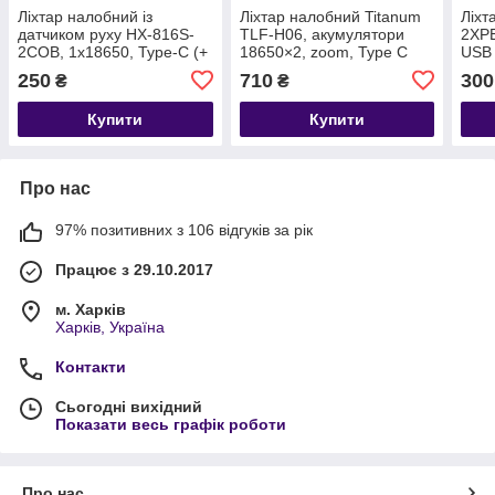
Ліхтар налобний із
Ліхтар налобний Titanum
Ліхт
датчиком руху HX-816S-
TLF-H06, акумулятори
2XPE
2COB, 1x18650, Type-C (+
18650×2, zoom, Type C
USB
червоне світло)
250
710
300
₴
₴
Купити
Купити
Про нас
97% позитивних з 106 відгуків за рік
Працює з 29.10.2017
м. Харків
Харків, Україна
Контакти
Сьогодні вихідний
Показати весь графік роботи
Про нас