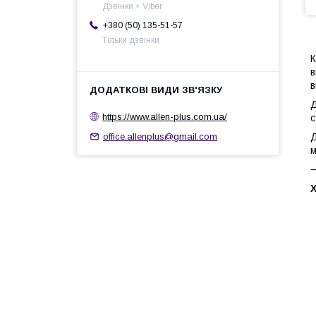
Дзвінки + Viber
+380 (50) 135-51-57
Тільки дзвінки
К
в
в
Д
https://www.allen-plus.com.ua/
с
Д
office.allenplus@gmail.com
м
•
•
•