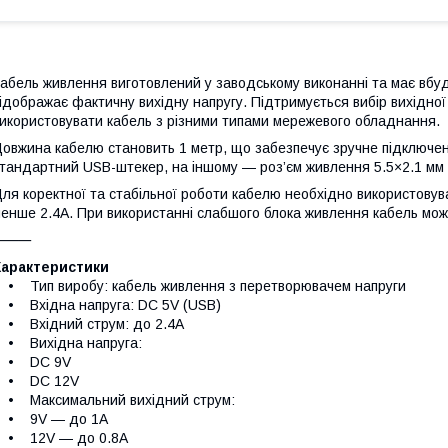
абель живлення виготовлений у заводському виконанні та має вбу
ідображає фактичну вихідну напругу. Підтримується вибір вихідно
икористовувати кабель з різними типами мережевого обладнання.
овжина кабелю становить 1 метр, що забезпечує зручне підключен
тандартний USB-штекер, на іншому — роз’єм живлення 5.5×2.1 мм 
ля коректної та стабільної роботи кабелю необхідно використову
енше 2.4A. При використанні слабшого блока живлення кабель може
⸻
Характеристики
 Тип виробу: кабель живлення з перетворювачем напруги
 Вхідна напруга: DC 5V (USB)
 Вхідний струм: до 2.4A
• Вихідна напруга:
• DC 9V
• DC 12V
• Максимальний вихідний струм:
• 9V — до 1A
• 12V — до 0.8A