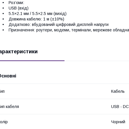
• Роз’єми:
• USB (вхід)
 5.5×2.1 мм / 5.5×2.5 мм (вихід)
• Довжина кабелю: 1 м (±10%)
• Додатково: вбудований цифровий дисплей напруги
 Призначення: роутери, модеми, термінали, мережеве обладн
арактеристики
Основні
ип
Кабель
ип кабеля
USB - DC
олір
Чорний