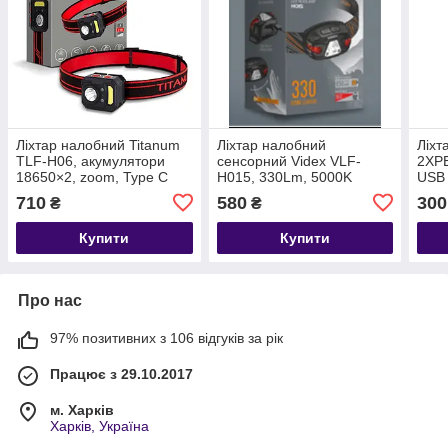
Ліхтар налобний Titanum
Ліхтар налобний
Ліхт
TLF-H06, акумулятори
сенсорний Videx VLF-
2XPE
18650×2, zoom, Type C
H015, 330Lm, 5000K
USB
710
580
300
₴
₴
Купити
Купити
Про нас
97% позитивних з 106 відгуків за рік
Працює з 29.10.2017
м. Харків
Харків, Україна