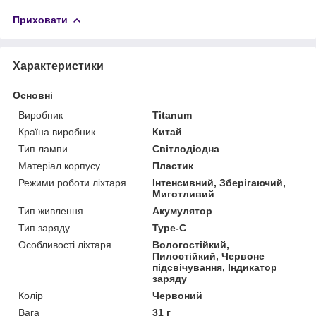
Приховати
Характеристики
Основні
Виробник
Titanum
Країна виробник
Китай
Тип лампи
Світлодіодна
Матеріал корпусу
Пластик
Режими роботи ліхтаря
Інтенсивний, Зберігаючий,
Миготливий
Тип живлення
Акумулятор
Тип заряду
Type-C
Особливості ліхтаря
Вологостійкий,
Пилостійкий, Червоне
підсвічування, Індикатор
заряду
Колір
Червоний
Вага
31 г