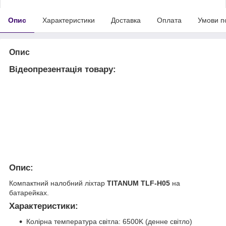
Опис
Характеристики
Доставка
Оплата
Умови п
Опис
Відеопрезентація товару:
Опис:
Компактний налобний ліхтар
TITANUM
TLF-H05
на
батарейках.
Характеристики:
Колірна температура світла: 6500K (денне світло)