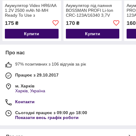
Акумулятор Videx HR6/AA
Акумулятор під паяння
Аку
1.2V 2500 mAh NI-MH
BOSSMAN PROFI Li-Ion
PROF
Ready To Use з
CRC-123A/16340 3,7V
123A
пелюстками під паяння
700mAh
техн
175
170
160
₴
₴
Купити
Купити
Про нас
97% позитивних з 106 відгуків за рік
Працює з 29.10.2017
м. Харків
Харків, Україна
Контакти
Сьогодні працює з 09:00 до 18:00
Показати весь графік роботи