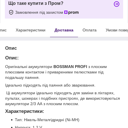
Що таке купити з Пром?
Замовлення під захистом
пис
Характеристики
Доставка
Оплата
Умови пове
Опис
Опис:
Оригінальні акумулятори
BOSSMAN PROFI
з плоским
плюсовим контактом і привареними пелюстками під
подальшу паяння.
Ідеально підходять під паяння або зварювання.
Ці акумулятори ідеально підходять для заміни в ліхтарях,
пультах, шокерах і подібних пристроях, де використовуються
акумулятори 2/3 АА з плоским плюсом.
Характеристики
:
Тип: Нікель-Металгідридні (Ni-MH)
Напруга: 1,2 V