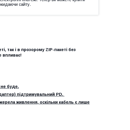
окидаючи сайту.
, так і в прозорому ZIP-пакеті без
е впливає!
 не буде.
даптер) підтримувальний PD.
жерела живлення, оскільки кабель є лише