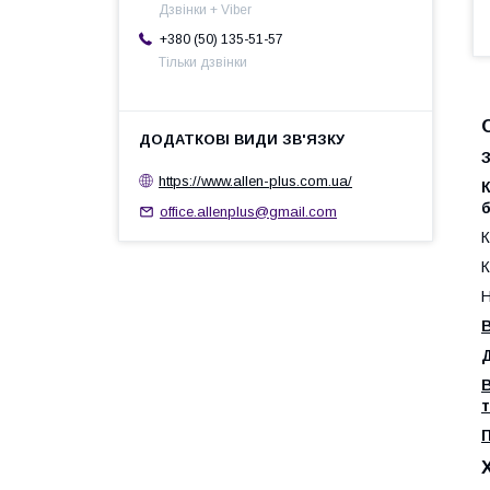
Дзвінки + Viber
+380 (50) 135-51-57
Тільки дзвінки
З
https://www.allen-plus.com.ua/
К
б
office.allenplus@gmail.com
К
К
Н
В
В
т
П