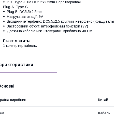
P.D. Type-C на DC5.5x2.5mm Перетворювач
Plug-A: Type-C
Plug-B: DC5.5x2.5mm
Напруга активації: 9V
Вихідний інтерфейс: DC5.5x2.5 круглий інтерфейс (Кращувальн
Застосовний об'єкт: інтерфейсний пристрій (9V)
Довжина кабелю між штекерами: приблизно 40 СМ
Пакет містить:
1 конвертер кабель.
арактеристики
Основні
раїна виробник
Китай
ип
Кабель