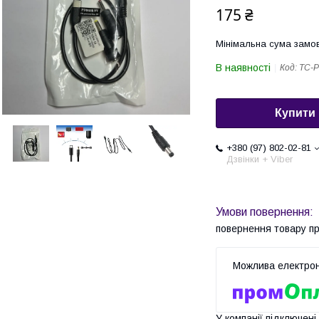
175 ₴
Мінімальна сума замов
В наявності
Код:
TC-
Купити
+380 (97) 802-02-81
Дзвінки + Viber
повернення товару п
У компанії підключені