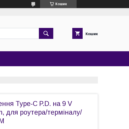
Кошик
Кошик
ння Type-C P.D. на 9 V
m, для роутера/терміналу/
СМ