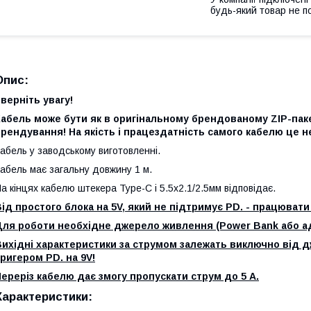
будь-який товар не п
Опис:
верніть увагу!
абель може бути як в оригінальному брендованому ZIP-пакеті
рендування! На якість і працездатність самого кабелю це н
абель у заводському виготовленні.
абель має загальну довжину 1 м.
а кінцях кабелю штекера Type-C і 5.5x2.1/2.5мм відповідає.
ід простого блока на 5V, який не підтримує PD. - працювати
Для роботи необхідне джерело живлення (Power Bank або а
ихідні характеристики за струмом залежать виключно від д
ригером PD. на 9V!
ереріз кабелю дає змогу пропускати струм до 5 А.
Характеристики: