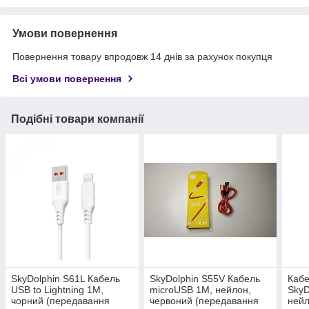
Умови повернення
Повернення товару впродовж 14 днів за рахунок покупця
Всі умови повернення
Подібні товари компанії
SkyDolphin S61L Кабель
SkyDolphin S55V Кабель
Кабе
USB to Lightning 1M,
microUSB 1M, нейлон,
SkyD
чорний (передавання
червоний (передавання
нейл