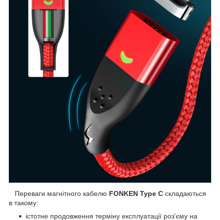
Переваги магнітного кабелю
FONKEN Type C
складаються
в такому:
істотне продовження терміну експлуатації роз'єму на