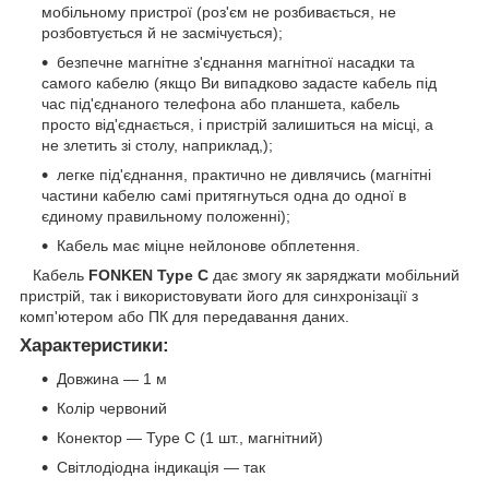
мобільному пристрої (роз'єм не розбивається, не
розбовтується й не засмічується);
безпечне магнітне з'єднання магнітної насадки та
самого кабелю (якщо Ви випадково задасте кабель під
час під'єднаного телефона або планшета, кабель
просто від'єднається, і пристрій залишиться на місці, а
не злетить зі столу, наприклад,);
легке під'єднання, практично не дивлячись (магнітні
частини кабелю самі притягнуться одна до одної в
єдиному правильному положенні);
Кабель має міцне нейлонове обплетення.
Кабель
FONKEN Type C
дає змогу як заряджати мобільний
пристрій, так і використовувати його для синхронізації з
комп'ютером або ПК для передавання даних.
Характеристики:
Довжина — 1 м
Колір червоний
Конектор — Type C (1 шт., магнітний)
Світлодіодна індикація — так