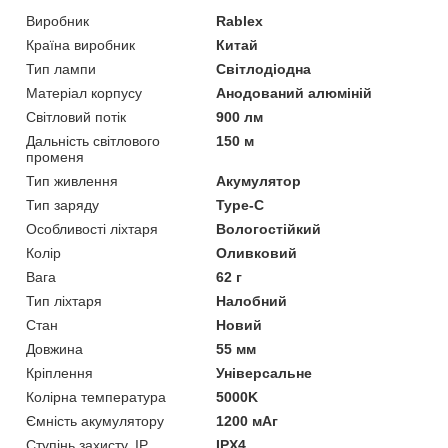
Виробник
Rablex
Країна виробник
Китай
Тип лампи
Світлодіодна
Матеріал корпусу
Анодований алюміній
Світловий потік
900 лм
Дальність світлового
150 м
променя
Тип живлення
Акумулятор
Тип заряду
Type-C
Особливості ліхтаря
Вологостійкий
Колір
Оливковий
Вага
62 г
Тип ліхтаря
Налобний
Стан
Новий
Довжина
55 мм
Кріплення
Універсальне
Колірна температура
5000K
Ємність акумулятору
1200 мАг
Ступінь захисту, IP
IPX4