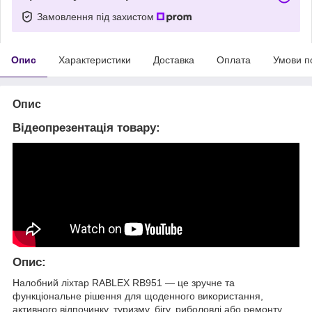
Замовлення під захистом
Опис
Характеристики
Доставка
Оплата
Умови п
Опис
Відеопрезентація товару:
Опис:
Налобний ліхтар RABLEX RB951 — це зручне та
функціональне рішення для щоденного використання,
активного відпочинку, туризму, бігу, риболовлі або ремонту.