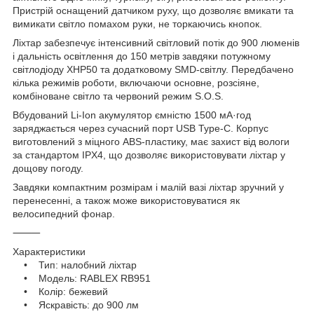
Пристрій оснащений датчиком руху, що дозволяє вмикати та
вимикати світло помахом руки, не торкаючись кнопок.
Ліхтар забезпечує інтенсивний світловий потік до 900 люменів
і дальність освітлення до 150 метрів завдяки потужному
світлодіоду XHP50 та додатковому SMD-світлу. Передбачено
кілька режимів роботи, включаючи основне, розсіяне,
комбіноване світло та червоний режим S.O.S.
Вбудований Li-Ion акумулятор ємністю 1500 мА·год
заряджається через сучасний порт USB Type-C. Корпус
виготовлений з міцного ABS-пластику, має захист від вологи
за стандартом IPX4, що дозволяє використовувати ліхтар у
дощову погоду.
Завдяки компактним розмірам і малій вазі ліхтар зручний у
перенесенні, а також може використовуватися як
велосипедний фонар.
⸻
Характеристики
• Тип: налобний ліхтар
• Модель: RABLEX RB951
• Колір: бежевий
• Яскравість: до 900 лм