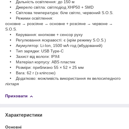
• Дальність освітлення: до 150 м
• Джерело світла: світлодіод XHP50 + SMD
• Світлова температура: біле світло, червоний S.O.S.
• Режими освітлення:
основне → розсіяне → основне + розсіяне → червоне →
S.O.S.
• Керування: кнопкове + сенсор руху
• Регулювання яскравості: є (крім режиму S.O.S.)
• Акумулятор: Li-Ion, 1500 мА·год (вбудований)
• Тип зарядки: USB Type-C
• Захист від вологи: IPX4
• Матеріал корпусу: ABS пластик
• Розміри: приблизно 55 × 52 × 25 мм
• Вага: 62 г (з кліпсою)
• Додатково: можливість використання як велосипедного
ліхтаря
Приховати
Характеристики
Основні