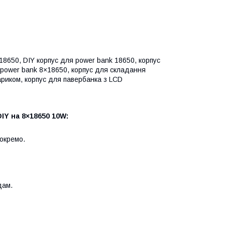
18650, DIY корпус для power bank 18650, корпус
с power bank 8×18650, корпус для складання
ариком, корпус для павербанка з LCD
IY на 8×18650 10W:
 окремо.
дам.