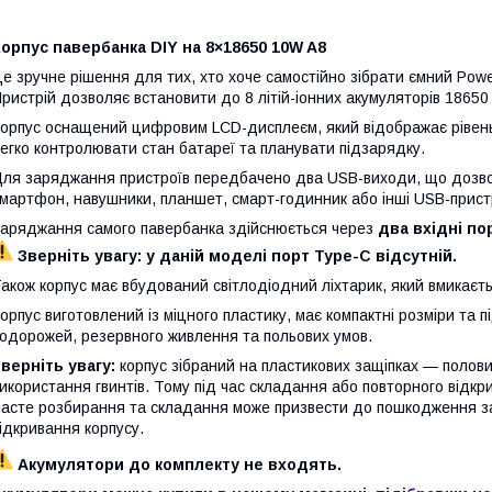
орпус павербанка DIY на 8×18650 10W A8
е зручне рішення для тих, хто хоче самостійно зібрати ємний Pow
ристрій дозволяє встановити до 8 літій-іонних акумуляторів 18650 
орпус оснащений цифровим LCD-дисплеєм, який відображає рівень
егко контролювати стан батареї та планувати підзарядку.
ля заряджання пристроїв передбачено два USB-виходи, що дозв
мартфон, навушники, планшет, смарт-годинник або інші USB-прист
аряджання самого павербанка здійснюється через
два вхідні по
Зверніть увагу: у даній моделі порт Type-C відсутній.
акож корпус має вбудований світлодіодний ліхтарик, який вмикаєт
орпус виготовлений із міцного пластику, має компактні розміри та
одорожей, резервного живлення та польових умов.
верніть увагу:
корпус зібраний на пластикових защіпках — полови
икористання гвинтів. Тому під час складання або повторного відк
асте розбирання та складання може призвести до пошкодження за
ідкривання корпусу.
Акумулятори до комплекту не входять.