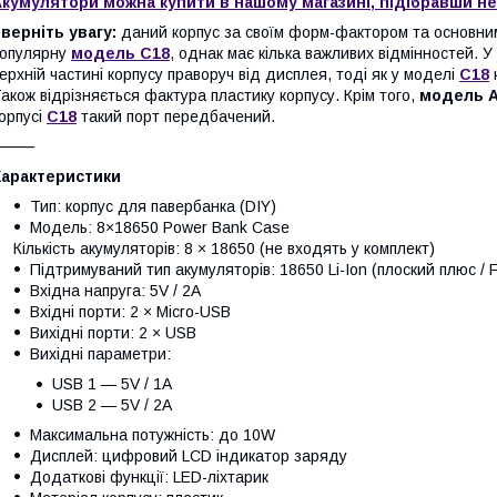
кумулятори можна купити в нашому магазині, підібравши не
верніть увагу:
даний корпус за своїм форм-фактором та основни
опулярну
модель
C18
, однак має кілька важливих відмінностей. У
ерхній частині корпусу праворуч від дисплея, тоді як у моделі
C18
акож відрізняється фактура пластику корпусу. Крім того,
модель A
орпусі
C18
такий порт передбачений.
⸻
Характеристики
Тип: корпус для павербанка (DIY)
Модель: 8×18650 Power Bank Case
Кількість акумуляторів: 8 × 18650 (не входять у комплект)
Підтримуваний тип акумуляторів: 18650 Li-Ion (плоский плюс / F
Вхідна напруга: 5V / 2A
Вхідні порти: 2 × Micro-USB
Вихідні порти: 2 × USB
Вихідні параметри:
USB 1 — 5V / 1A
USB 2 — 5V / 2A
Максимальна потужність: до 10W
Дисплей: цифровий LCD індикатор заряду
Додаткові функції: LED-ліхтарик