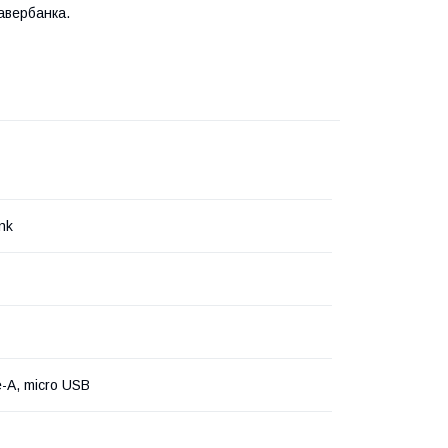
авербанка.
nk
-A, micro USB