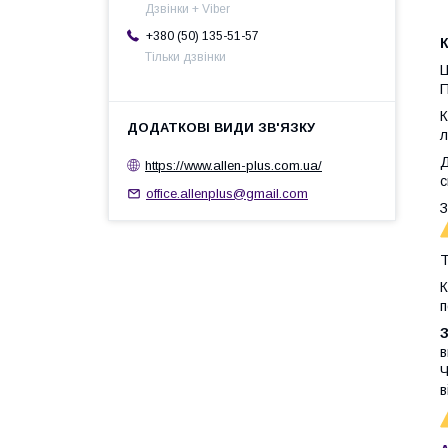
Дзвінки + Viber
+380 (50) 135-51-57
К
Тільки дзвінки
Ц
П
К
л
Д
https://www.allen-plus.com.ua/
с
office.allenplus@gmail.com
З
Т
К
п
З
в
Ч
в