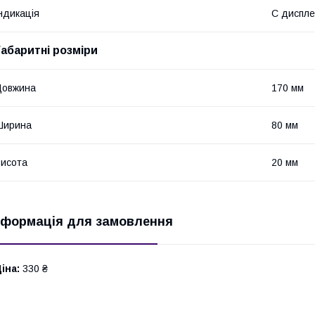
ндикація
С диспл
Габаритні розміри
Довжина
170 мм
Ширина
80 мм
исота
20 мм
нформація для замовлення
іна:
330 ₴