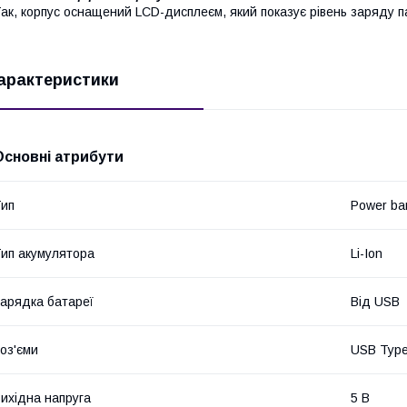
ак, корпус оснащений LCD-дисплеєм, який показує рівень заряду п
арактеристики
Основні атрибути
ип
Power ba
ип акумулятора
Li-Ion
арядка батареї
Від USB
оз'єми
USB Type
ихідна напруга
5 В