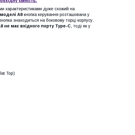
обхідну ємність.
ми характеристиками дуже схожий на
моделі A8
кнопка керування розташована у
кнопка знаходиться на боковому торці корпусу.
8 не має вхідного порту Type-C
, тоді як у
lat Top)