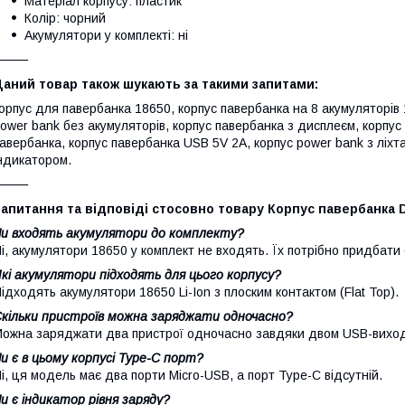
Матеріал корпусу: пластик
Колір: чорний
Акумулятори у комплекті: ні
⸻
аний товар також шукають за такими запитами:
орпус для павербанка 18650, корпус павербанка на 8 акумуляторів 
ower bank без акумуляторів, корпус павербанка з дисплеєм, корпу
авербанка, корпус павербанка USB 5V 2A, корпус power bank з ліхт
ндикатором.
⸻
апитання та відповіді стосовно товару Корпус павербанка D
и входять акумулятори до комплекту?
і, акумулятори 18650 у комплект не входять. Їх потрібно придбати
кі акумулятори підходять для цього корпусу?
ідходять акумулятори 18650 Li-Ion з плоским контактом (Flat Top).
кільки пристроїв можна заряджати одночасно?
ожна заряджати два пристрої одночасно завдяки двом USB-вихо
и є в цьому корпусі Type-C порт?
і, ця модель має два порти Micro-USB, а порт Type-C відсутній.
и є індикатор рівня заряду?