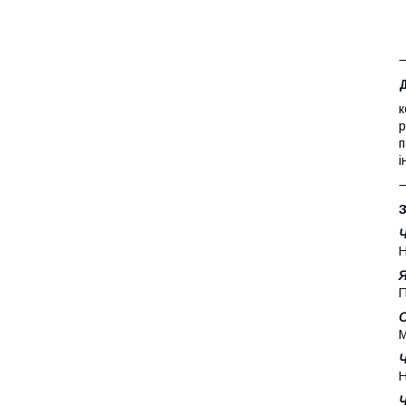
Д
к
p
п
і
З
Ч
Н
Я
П
С
М
Ч
Н
Ч