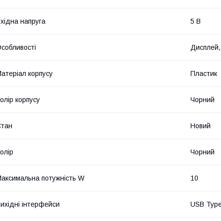
хідна напруга
5 В
собливості
Дисплей,
атеріал корпусу
Пластик
олір корпусу
Чорний
Стан
Новий
олір
Чорний
аксимальна потужність W
10
ихідні інтерфейси
USB Type