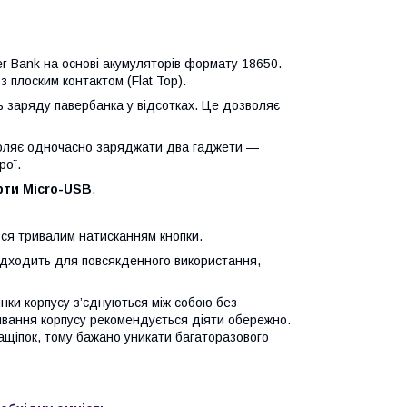
er Bank на основі акумуляторів формату 18650.
з плоским контактом (Flat Top).
 заряду павербанка у відсотках. Це дозволяє
оляє одночасно заряджати два гаджети —
рої.
рти Micro-USB
.
ься тривалим натисканням кнопки.
 підходить для повсякденного використання,
нки корпусу з’єднуються між собою без
ривання корпусу рекомендується діяти обережно.
щіпок, тому бажано уникати багаторазового