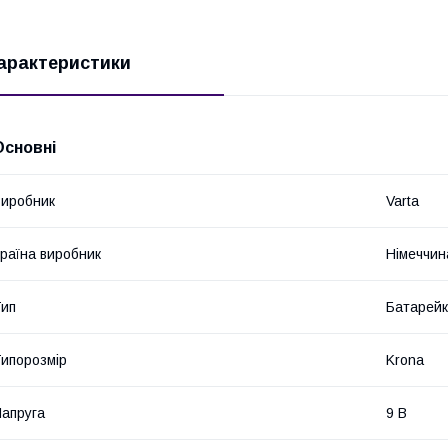
арактеристики
Основні
иробник
Varta
раїна виробник
Німеччин
ип
Батарей
ипорозмір
Krona
апруга
9 В