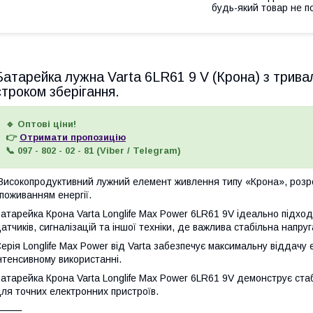
будь-який товар не п
Батарейка лужна Varta 6LR61 9 V (Крона) з трива
строком зберігання.
🔹 Оптові ціни!
👉
Отримати пропозицію
📞 097 - 802 - 02 - 81 (Viber / Telegram)
исокопродуктивний лужний елемент живлення типу «Крона», розро
поживанням енергії.
атарейка Крона Varta Longlife Max Power 6LR61 9V ідеально підхо
атчиків, сигналізацій та іншої техніки, де важлива стабільна напруг
ерія Longlife Max Power від Varta забезпечує максимальну віддачу е
нтенсивному використанні.
атарейка Крона Varta Longlife Max Power 6LR61 9V демонструє ста
ля точних електронних пристроїв.
⸻