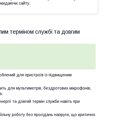
окидаючи сайту.
лим терміном службі та довгим
блений для пристроїв із підвищеним
дить для мультиметрів, бездротових мікрофонів,
а.
нергії та довгий термін служби навіть при
більну роботу без просідань напруги, що критично