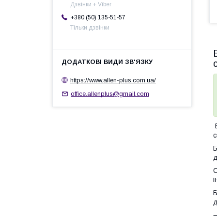
Дзвінки + Viber
+380 (50) 135-51-57
Тільки дзвінки
https://www.allen-plus.com.ua/
office.allenplus@gmail.com
В
с
Б
д
С
і
Б
д