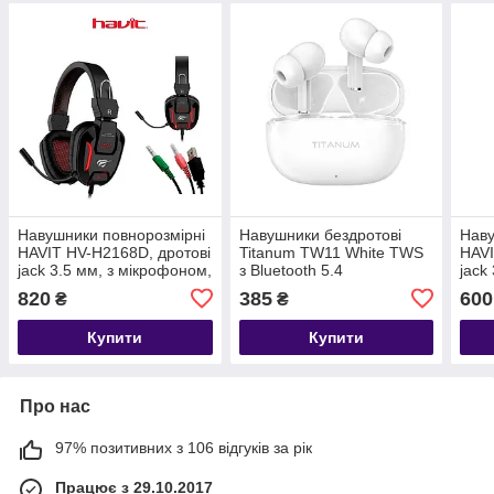
Навушники повнорозмірні
Навушники бездротові
Наву
HAVIT HV-H2168D, дротові
Titanum TW11 White TWS
HAVI
jack 3.5 мм, з мікрофоном,
з Bluetooth 5.4
jack
чорні
чорн
820
385
600
₴
₴
Купити
Купити
Про нас
97% позитивних з 106 відгуків за рік
Працює з 29.10.2017