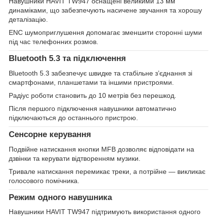
Навушники HAVIT TW947 оснащені великими 13 мм
динаміками, що забезпечують насичене звучання та хорошу
деталізацію.
ENC шумоприглушення допомагає зменшити сторонні шуми
під час телефонних розмов.
Bluetooth 5.3 та підключення
Bluetooth 5.3 забезпечує швидке та стабільне з’єднання зі
смартфонами, планшетами та іншими пристроями.
Радіус роботи становить до 10 метрів без перешкод.
Після першого підключення навушники автоматично
підключаються до останнього пристрою.
Сенсорне керування
Подвійне натискання кнопки MFB дозволяє відповідати на
дзвінки та керувати відтворенням музики.
Тривале натискання перемикає треки, а потрійне — викликає
голосового помічника.
Режим одного навушника
Навушники HAVIT TW947 підтримують використання одного