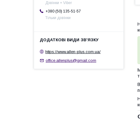
Дзвінки + Viber
+380 (50) 135-51-57
Тільки дзвінки
Н
к
https://www.allen-plus.com.ua/
office.allenplus@gmail.com
М
т
B
п
Н
к