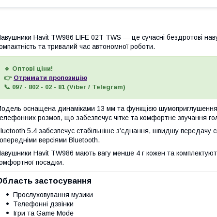
авушники Havit TW986 LIFE 02T TWS — це сучасні бездротові навушн
омпактність та тривалий час автономної роботи.
🔹 Оптові ціни!
👉
Отримати пропозицію
📞 097 - 802 - 02 - 81 (Viber / Telegram)
одель оснащена динаміками 13 мм та функцією шумоприглушення з
елефонних розмов, що забезпечує чітке та комфортне звучання го
luetooth 5.4 забезпечує стабільніше з’єднання, швидшу передачу 
опередніми версіями Bluetooth.
авушники Havit TW986 мають вагу менше 4 г кожен та комплектуют
омфортної посадки.
Область застосування
Прослуховування музики
Телефонні дзвінки
Ігри та Game Mode