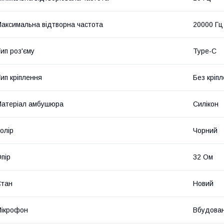
аксимальна відтворна частота
20000 Гц
ип роз'єму
Type-C
ип кріплення
Без кріп
атеріал амбушюра
Силікон
олір
Чорний
пір
32 Ом
Стан
Новий
ікрофон
Вбудова