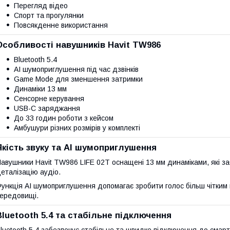
Перегляд відео
Спорт та прогулянки
Повсякденне використання
Особливості навушників Havit TW986
Bluetooth 5.4
AI шумоприглушення під час дзвінків
Game Mode для зменшення затримки
Динаміки 13 мм
Сенсорне керування
USB-C заряджання
До 33 годин роботи з кейсом
Амбушури різних розмірів у комплекті
Якість звуку та AI шумоприглушення
авушники Havit TW986 LIFE 02T оснащені 13 мм динаміками, які з
еталізацію аудіо.
ункція AI шумоприглушення допомагає зробити голос більш чітким
ередовищі.
Bluetooth 5.4 та стабільне підключення
luetooth 5.4 забезпечує стабільне та швидке підключення до смарт