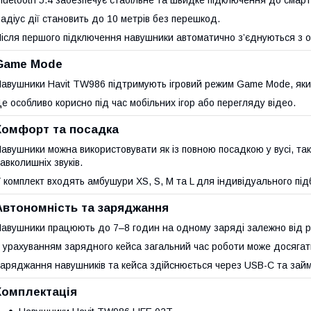
адіус дії становить до 10 метрів без перешкод.
ісля першого підключення навушники автоматично з’єднуються з о
Game Mode
авушники Havit TW986 підтримують ігровий режим Game Mode, яки
е особливо корисно під час мобільних ігор або перегляду відео.
Комфорт та посадка
авушники можна використовувати як із повною посадкою у вусі, так
авколишніх звуків.
 комплект входять амбушури XS, S, M та L для індивідуального під
Автономність та заряджання
авушники працюють до 7–8 годин на одному заряді залежно від рі
 урахуванням зарядного кейса загальний час роботи може досягат
аряджання навушників та кейса здійснюється через USB-C та займ
Комплектація