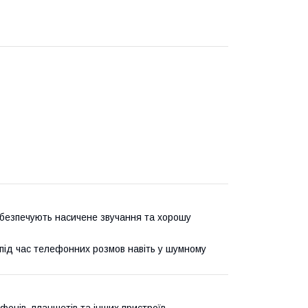
абезпечують насичене звучання та хорошу
 під час телефонних розмов навіть у шумному
фонів, планшетів та інших пристроїв.