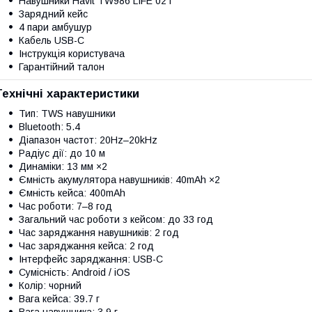
Навушники Havit TW986 LIFE 02T
Зарядний кейс
4 пари амбушур
Кабель USB-C
Інструкція користувача
Гарантійний талон
Технічні характеристики
Тип: TWS навушники
Bluetooth: 5.4
Діапазон частот: 20Hz–20kHz
Радіус дії: до 10 м
Динаміки: 13 мм ×2
Ємність акумулятора навушників: 40mAh ×2
Ємність кейса: 400mAh
Час роботи: 7–8 год
Загальний час роботи з кейсом: до 33 год
Час заряджання навушників: 2 год
Час заряджання кейса: 2 год
Інтерфейс заряджання: USB-C
Сумісність: Android / iOS
Колір: чорний
Вага кейса: 39.7 г
Вага навушника: 3.9 г