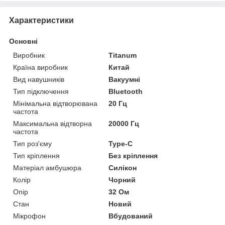
Характеристики
Основні
Виробник
Titanum
Країна виробник
Китай
Вид навушників
Вакуумні
Тип підключення
Bluetooth
Мінімальна відтворювана
20 Гц
частота
Максимальна відтворна
20000 Гц
частота
Тип роз'єму
Type-C
Тип кріплення
Без кріплення
Матеріал амбушюра
Силікон
Колір
Чорний
Опір
32 Ом
Стан
Новий
Мікрофон
Вбудований