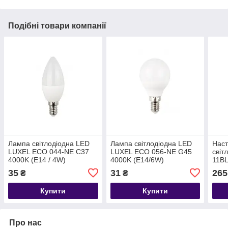
Подібні товари компанії
Лампа світлодіодна LED
Лампа світлодіодна LED
Наст
LUXEL ECO 044-NE C37
LUXEL ECO 056-NE G45
світ
4000K (E14 / 4W)
4000K (E14/6W)
11BL
35
31
265
₴
₴
Купити
Купити
Про нас