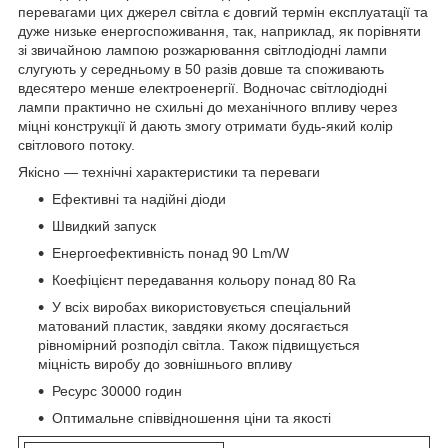
перевагами цих джерел світла є довгий термін експлуатації та
дуже низьке енергоспоживання, так, наприклад, як порівняти
зі звичайною лампою розжарювання світлодіодні лампи
слугують у середньому в 50 разів довше та споживають
вдесятеро менше електроенергії. Водночас світлодіодні
лампи практично не схильні до механічного впливу через
міцні конструкції й дають змогу отримати будь-який колір
світлового потоку.
Якісно — технічні характеристики та переваги
Ефективні та надійні діоди
Швидкий запуск
Енергоефективність понад 90 Lm/W
Коефіцієнт передавання кольору понад 80 Ra
У всіх виробах використовується спеціальний
матований пластик, завдяки якому досягається
рівномірний розподіл світла. Також підвищується
міцність виробу до зовнішнього впливу
Ресурс 30000 годин
Оптимальне співвідношення ціни та якості