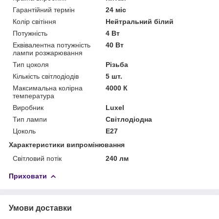
Гарантійний термін
24 міс
Колір світіння
Нейтральний білий
Потужність
4 Вт
Еквівалентна потужність
40 Вт
лампи розжарювання
Тип цоколя
Різьба
Кількість світлодіодів
5 шт.
Максимальна колірна
4000 К
температура
Виробник
Luxel
Тип лампи
Світлодіодна
Цоколь
E27
Характеристики випромінювання
Світловий потік
240 лм
Приховати
Умови доставки