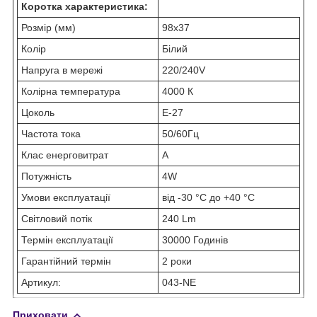
Коротка характеристика:
Розмір (мм)
98х37
Колір
Білий
Напруга в мережі
220/240V
Колірна температура
4000 К
Цоколь
E-27
Частота тока
50/60Гц
Клас енерговитрат
А
Потужність
4W
Умови експлуатації
від -30 °C до +40 °C
Світловий потік
240 Lm
Термін експлуатації
30000 Годинів
Гарантійний термін
2 роки
Артикул:
043-NE
Приховати