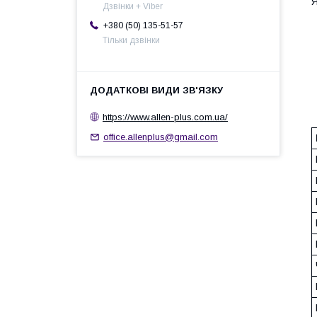
Я
Дзвінки + Viber
+380 (50) 135-51-57
Тільки дзвінки
https://www.allen-plus.com.ua/
office.allenplus@gmail.com