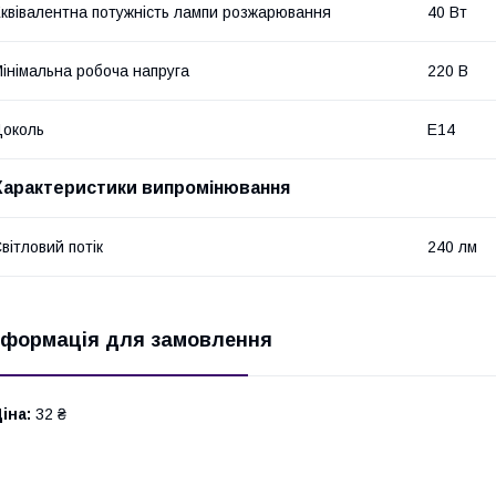
квівалентна потужність лампи розжарювання
40 Вт
інімальна робоча напруга
220 В
околь
E14
Характеристики випромінювання
вітловий потік
240 лм
нформація для замовлення
іна:
32 ₴