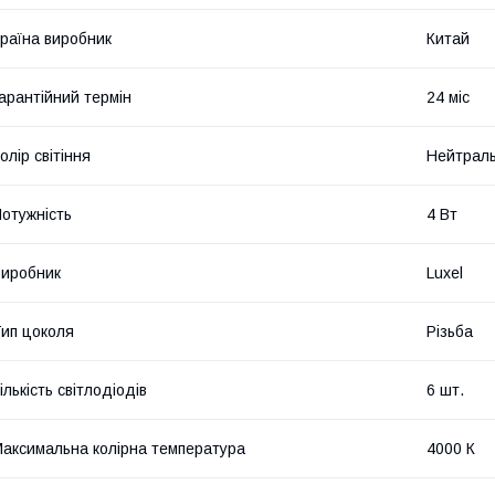
раїна виробник
Китай
арантійний термін
24 міс
олір світіння
Нейтраль
отужність
4 Вт
иробник
Luxel
ип цоколя
Різьба
ількість світлодіодів
6 шт.
аксимальна колірна температура
4000 К