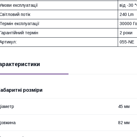
Умови експлуатації
від -30 
Світловий потік
240 Lm
Термін експлуатації
30000 Г
Гарантійний термін
2 роки
Артикул:
055-NE
арактеристики
Габаритні розміри
іаметр
45 мм
Довжина
82 мм