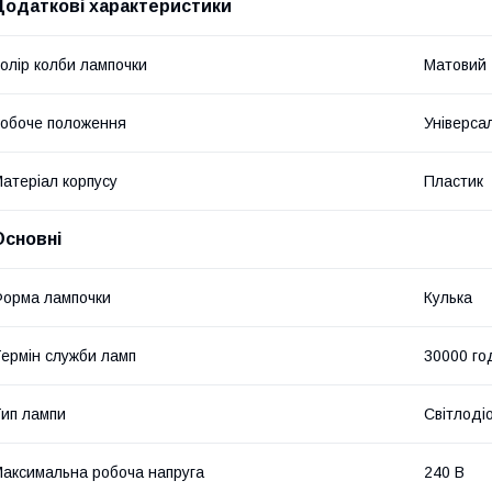
Додаткові характеристики
олір колби лампочки
Матовий
обоче положення
Універса
атеріал корпусу
Пластик
Основні
орма лампочки
Кулька
ермін служби ламп
30000 го
ип лампи
Світлоді
аксимальна робоча напруга
240 В