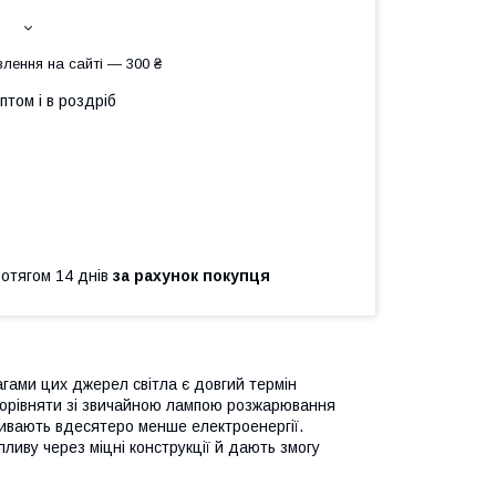
лення на сайті — 300 ₴
птом і в роздріб
ротягом 14 днів
за рахунок покупця
гами цих джерел світла є довгий термін
 порівняти зі звичайною лампою розжарювання
живають вдесятеро менше електроенергії.
ливу через міцні конструкції й дають змогу