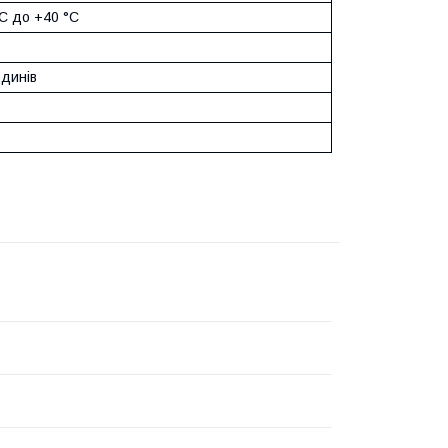
°C до +40 °C
одинів