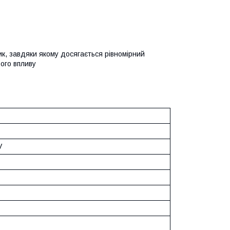
ик, завдяки якому досягається рівномірний
ього впливу
V