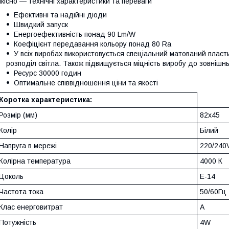
кісно — технічні характеристики та переваги
Ефективні та надійні діоди
Швидкий запуск
Енергоефективність понад 90 Lm/W
Коефіцієнт передавання кольору понад 80 Ra
У всіх виробах використовується спеціальний матований пласт
розподіл світла. Також підвищується міцність виробу до зовнішн
Ресурс 30000 годин
Оптимальне співвідношення ціни та якості
Коротка характеристика:
Розмір (мм)
82х45
Колір
Білий
Напруга в мережі
220/240
Колірна температура
4000 К
Цоколь
E-14
Частота тока
50/60Гц
Клас енерговитрат
А
Потужність
4W