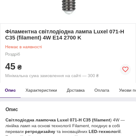
Філаментна світлодіодна лампа Luxel 071-H
C35 (filament) 4W E14 2700 K
Немає в наявності
Роздріб
45
₴
Мінімальна сума замовлення на сайті — 300 ₴
Опис
Характеристики
Доставка
Оплата
Умови п
Опис
Світлодіодна лампочка Luxel 071-H C35 (filament
) 4W —
лінійка ламп на основі технології Filament, поєднує в собі
переваги
ретродизайну
та інноваційних
LED-технології
.