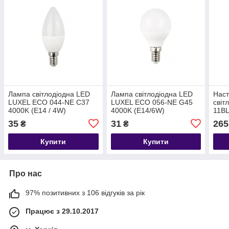
Лампа світлодіодна LED
Лампа світлодіодна LED
Наст
LUXEL ECO 044-NE C37
LUXEL ECO 056-NE G45
світ
4000K (E14 / 4W)
4000K (E14/6W)
11BL
35
31
265
₴
₴
Купити
Купити
Про нас
97% позитивних з 106 відгуків за рік
Працює з 29.10.2017