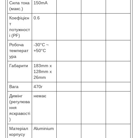
Сила тока
150mA
(макс.)
Коефіцієн
0.6
т
потужност
і (PF)
Робоча
-30°C ~
температ
+50°С
ура
Габарити
183mm x
128mm x
26mm
Вага
470г
Димінг
немає
(регулюва
ння
яскравості
)
Матеріал
Aluminium
корпусу