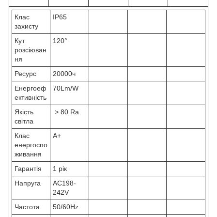
Клас
IP65
захисту
Кут
120°
розсіюван
ня
Ресурс
20000ч
Енергоеф
70Lm/W
ективність
Якість
> 80 Ra
світла
Клас
A+
енергоспо
живання
Гарантія
1 рік
Напруга
AC198-
242V
Частота
50/60Hz