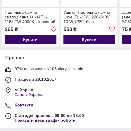
Настільна лампа
Уцінка! Настільна лампа
Заря
світлодіодна Luxel TL-
Luxel TL-13W, 220-240V,
(ада
11BL 7W 4000K, Червоний
10 W, IP20, біла
SC30
Whit
265
550
75
₴
₴
Купити
Купити
Про нас
97% позитивних з 106 відгуків за рік
Працює з 29.10.2017
м. Харків
Харків, Україна
Контакти
Сьогодні працює з 09:00 до 18:00
Показати весь графік роботи