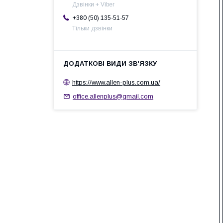
Дзвінки + Viber
+380 (50) 135-51-57
Тільки дзвінки
https://www.allen-plus.com.ua/
office.allenplus@gmail.com