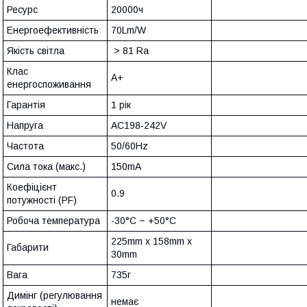
Ресурс
20000ч
Енергоефективність
70Lm/W
Якість світла
> 81 Ra
Клас
A+
енергоспоживання
Гарантія
1 рік
Напруга
AC198-242V
Частота
50/60Hz
Сила тока (макс.)
150mA
Коефіцієнт
0.9
потужності (PF)
Робоча температура
-30°C ~ +50°С
225mm x 158mm x
Габарити
30mm
Вага
735г
Димінг (регулювання
немає