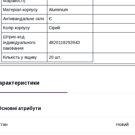
яскравості)
Матеріал корпусу
Aluminium
Антивандальне скло
Є
Колір корпусу
Сірий
Штрих-код
індивідуального
4820118293943
паковання
Кількість у ящику
20 шт.
арактеристики
Основні атрибути
Стан
Новий