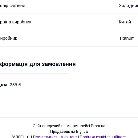
олір світіння
Холодний
раїна виробник
Китай
иробник
Titanum
нформація для замовлення
іна:
285 ₴
Сайт створений на маркетплейсі
Prom.ua
Продавець на Bigl.ua
"АЛЛЕН +" |
Поскаржитися на контент
|
Політика конфіденційності