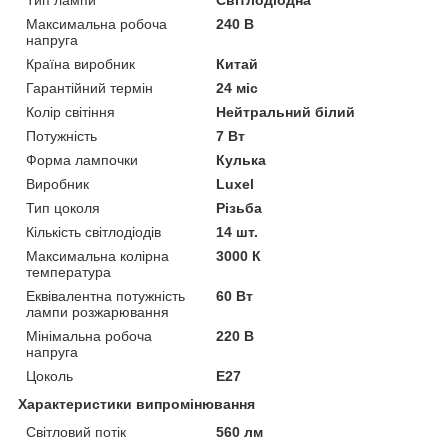
Максимальна робоча
240 В
напруга
Країна виробник
Китай
Гарантійний термін
24 міс
Колір світіння
Нейтральний білий
Потужність
7 Вт
Форма лампочки
Кулька
Виробник
Luxel
Тип цоколя
Різьба
Кількість світлодіодів
14 шт.
Максимальна колірна
3000 К
температура
Еквівалентна потужність
60 Вт
лампи розжарювання
Мінімальна робоча
220 В
напруга
Цоколь
E27
Характеристики випромінювання
Світловий потік
560 лм