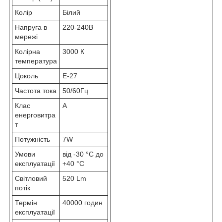
Колір
Білий
Напруга в
220-240В
мережі
Колірна
3000 К
температура
Цоколь
Е-27
Частота тока
50/60Гц
Клас
А
енерговитра
т
Потужність
7W
Умови
від -30 °C до
експлуатації
+40 °C
Світловий
520 Lm
потік
Термін
40000 годин
експлуатації