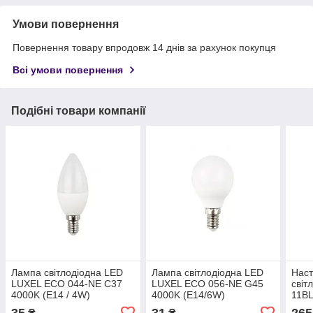
Умови повернення
Повернення товару впродовж 14 днів за рахунок покупця
Всі умови повернення
Подібні товари компанії
Лампа світлодіодна LED
Лампа світлодіодна LED
Наст
LUXEL ECO 044-NE C37
LUXEL ECO 056-NE G45
світ
4000K (E14 / 4W)
4000K (E14/6W)
11BL
35
31
265