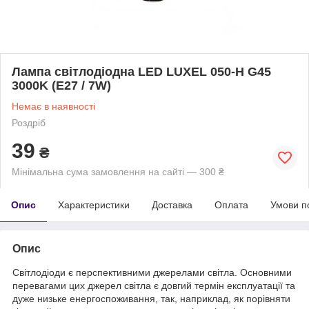
Лампа світлодіодна LED LUXEL 050-H G45
3000K (E27 / 7W)
Немає в наявності
Роздріб
39
₴
Мінімальна сума замовлення на сайті — 300 ₴
Опис
Характеристики
Доставка
Оплата
Умови п
Опис
Світлодіоди є перспективними джерелами світла. Основними
перевагами цих джерел світла є довгий термін експлуатації та
дуже низьке енергоспоживання, так, наприклад, як порівняти