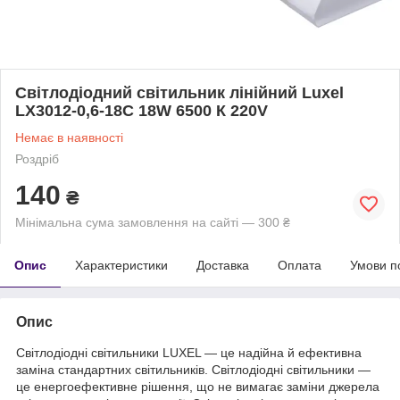
Світлодіодний світильник лінійний Luxel
LX3012-0,6-18C 18W 6500 К 220V
Немає в наявності
Роздріб
140
₴
Мінімальна сума замовлення на сайті — 300 ₴
Опис
Характеристики
Доставка
Оплата
Умови п
Опис
Світлодіодні світильники LUXEL — це надійна й ефективна
заміна стандартних світильників. Світлодіодні світильники —
це енергоефективне рішення, що не вимагає заміни джерела