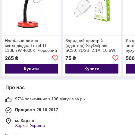
Настільна лампа
Зарядний пристрій
Ліхт
світлодіодна Luxel TL-
(адаптер) SkyDolphin
авто
11BL 7W 4000K, Червоний
SC30, 2USB, 2.1A, 10.5W,
руху
White
бата
265
75
500
₴
₴
2x1
Купити
Купити
Про нас
97% позитивних з 106 відгуків за рік
Працює з 29.10.2017
м. Харків
Харків, Україна