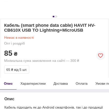
Кабель (smart phone data cable) HAVIT HV-
CB610X USB TO Lightning+MicroUSB
Немає в наявності
Опт і роздріб
85
₴
Мінімальна сума замовлення на сайті — 300 ₴
65 ₴
від 5 шт.
Опис
Характеристики
Доставка
Оплата
Умови п
Опис
Кабель підходить як до Android смартфонів, так і до продукції