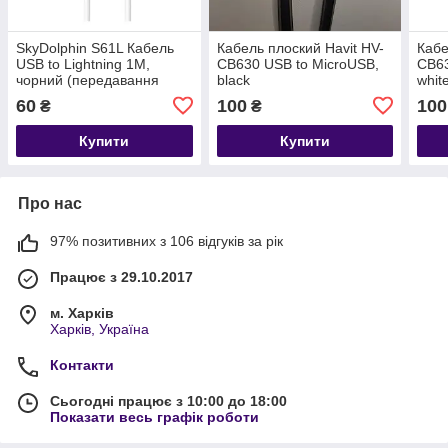
SkyDolphin S61L Кабель
Кабель плоский Havit HV-
Кабе
USB to Lightning 1M,
CB630 USB to MicroUSB,
CB63
чорний (передавання
black
whit
даних, заряджання)
60
100
100
₴
₴
Купити
Купити
Про нас
97% позитивних з 106 відгуків за рік
Працює з 29.10.2017
м. Харків
Харків, Україна
Контакти
Сьогодні працює з 10:00 до 18:00
Показати весь графік роботи