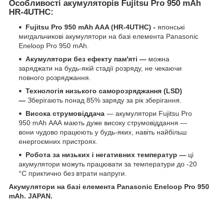
Особливості акумуляторів Fujitsu Pro 950 mAh
HR-4UTHC:
Fujitsu Pro 950 mAh AAA (HR-4UTHC) -
японські
мигдальчикові акумулятори на базі елемента Panasonic
Eneloop Pro 950 mAh.
Акумулятори без ефекту пам'яті —
можна
заряджати на будь-якій стадії розряду, не чекаючи
повного розряджання.
Технологія низького саморозряджання (LSD)
—
Зберігають понад 85% заряду за рік зберігання.
Висока струмовіддача
— акумулятори Fujitsu Pro
950 mAh ААА мають дуже високу струмовіддання —
вони чудово працюють у будь-яких, навіть найбільш
енергоємних пристроях.
Робота за низьких і негативних температур —
ці
акумулятори можуть працювати за температури до -20
°C приктично без втрати напруги.
Акумулятори на базі елемента Panasonic Eneloop Pro 950
mAh. JAPAN.