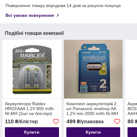
Повернення товару впродовж 14 днів за рахунок покупця
Всі умови повернення
Подібні товари компанії
Акумулятори Rablex
Комплект акумуляторів 2
Акум
HR03/AAA 1.2V 800 mAh
шт Panasonic eneloop AA
BOS
NI-MH (2шт на блістері)
1,2V min 2000 mAh Ni-MH
AA/H
BK-3MCDE/2BE
пелю
110
499
80
₴/блістер
₴/упаковка
Купити
Купити