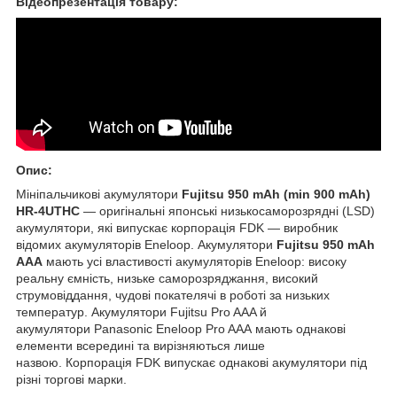
Відеопрезентація товару:
Опис:
Мініпальчикові акумулятори
Fujitsu 950 mAh (min 900 mAh)
HR-4UTHC
— оригінальні японські низькосаморозрядні (LSD)
акумулятори, які випускає корпорація FDK — виробник
відомих акумуляторів Eneloop. Акумулятори
Fujitsu 950 mAh
AAA
мають усі властивості акумуляторів Eneloop: високу
реальну ємність, низьке саморозряджання, високий
струмовіддання, чудові покателячі в роботі за низьких
температур. Акумулятори Fujitsu Pro AAA й
акумулятори Panasonic Eneloop Pro
AAA мають однакові
елементи всередині та вирізняються лише
назвою. Корпорація FDK випускає однакові акумулятори під
різні торгові марки.