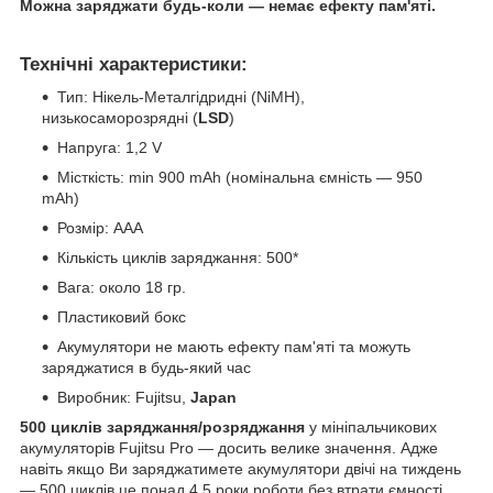
Можна заряджати будь-коли — немає ефекту пам'яті.
Технічні характеристики:
Тип: Нікель-Металгідридні (NiMH),
низькосаморозрядні (
LSD
)
Напруга: 1,2 V
Місткість: min 900 mAh (номінальна ємність — 950
mAh)
Розмір: AАA
Кількість циклів заряджання: 500*
Вага: около 18 гр.
Пластиковий бокс
Акумулятори не мають ефекту пам'яті та можуть
заряджатися в будь-який час
Виробник: Fujitsu,
Japan
500 циклів заряджання/розряджання
у мініпальчикових
акумуляторів Fujitsu Pro — досить велике значення. Адже
навіть якщо Ви заряджатимете акумулятори двічі на тиждень
— 500 циклів це понад 4,5 роки роботи без втрати ємності.