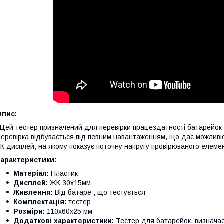
Опис:
ей тестер призначений для перевірки працездатності батарейок на
еревірка відбувається під певним навантаженням, що дає можливіс
К дисплей, на якому показує поточну напругу провірюваного елеме
Характеристики:
Матеріал:
Пластик
Дисплей:
ЖК 30х15мм
Живлення:
Від батареї, що тестується
Комплектація:
тестер
Розміри:
110х60х25 мм
Додаткові характеристики:
Тестер для батарейок. визначає 