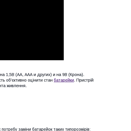
 1,5В (АА, ААА и других) и на 9В (Крона).
ть об'єктивно оцінити стан
батарейки
. Пристрій
нта живлення.
потребу заміни батарейок таких типорозмірів: