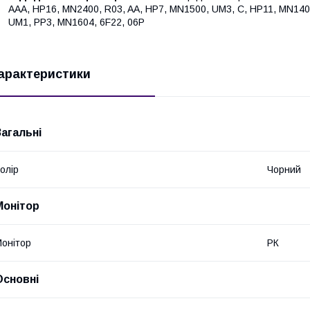
AAA, HP16, MN2400, R03, AA, HP7, MN1500, UM3, C, HP11, MN140
UM1, PP3, MN1604, 6F22, 06P
арактеристики
Загальні
олір
Чорний
Монітор
онітор
РК
Основні