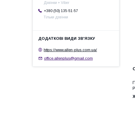
Дзвінки + Viber
+380 (50) 135-51-57
Тільки дзвінки
https://www.allen-plus.com.ua/
office.allenplus@gmail.com
Ц
П
Р