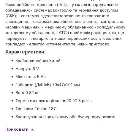
безперебійного живлення (ІБП); - у складі інвертувального
обладнання; - системах контролю та керування доступом
(СКК); - системах відеоспостереження та тривожного
сповіщення; - системах аварійного освітлення; - контрольно-
касових машинах, - медичному обладнанню; - холодильному
та торговому обладнанні; - АТС і приймачів радіоцентрів, що
передують; - ліхтарях та інших переносних освітлювальних
приладах; - електроінструментах та інших пристроях.
Характеристики:
Країна-виробник Китай
Напруга 6 V
Місткість 4.5 Ah
Габарити (ДхШхВ) 70x47x101 мм
Вага 0.82 кг
Термін експлуатації за t = 20 °C 5 років
Тип клем Faston 187
Застосування в циклічному або буферному режимі
Приховати