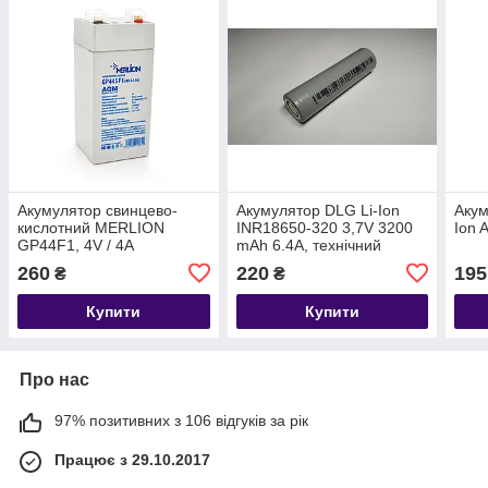
Акумулятор свинцево-
Акумулятор DLG Li-Ion
Аку
кислотний MERLION
INR18650-320 3,7V 3200
Ion 
GP44F1, 4V / 4A
mAh 6.4A, технічний
260
220
195
₴
₴
Купити
Купити
Про нас
97% позитивних з 106 відгуків за рік
Працює з 29.10.2017