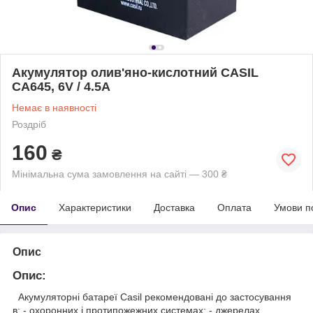
Акумулятор олив'яно-кислотний CASIL
CA645, 6V / 4.5A
Немає в наявності
Роздріб
160
₴
Мінімальна сума замовлення на сайті — 300 ₴
Опис
Характеристики
Доставка
Оплата
Умови п
Опис
Опис:
Акумуляторні батареї Casil рекомендовані до застосування
в: - охоронних і протипожежних системах; - джерелах