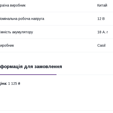
раїна виробник
Китай
омінальна робоча напруга
12 В
мність акумулятору
18 А. г
иробник
Casіl
нформація для замовлення
іна:
1 125 ₴