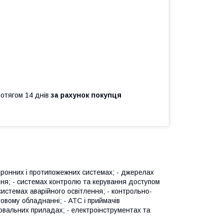
ротягом 14 днів
за рахунок покупця
оронних і протипожежних системах; - джерелах
ння; - системах контролю та керування доступом
системах аварійного освітлення; - контрольно-
вому обладнанні; - АТС і приймачів
лювальних приладах; - електроінструментах та