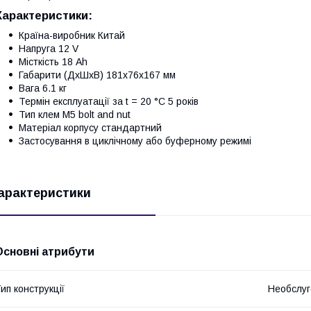
Характеристики:
Країна-виробник Китай
Напруга 12 V
Місткість 18 Ah
Габарити (ДхШхВ) 181x76x167 мм
Вага 6.1 кг
Термін експлуатації за t = 20 °C 5 років
Тип клем M5 bolt and nut
Матеріал корпусу стандартний
Застосування в циклічному або буферному режимі
арактеристики
Основні атрибути
ип конструкції
Необслуг