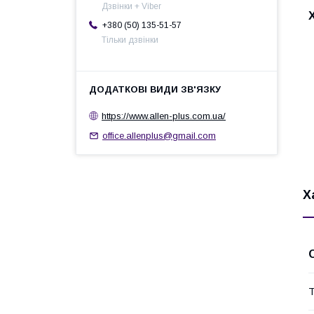
Дзвінки + Viber
+380 (50) 135-51-57
Тільки дзвінки
https://www.allen-plus.com.ua/
office.allenplus@gmail.com
Х
Т