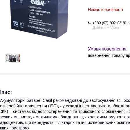
Немає в наявності
+380 (97) 802-02-81
Дзвінки + Viber
повернення товару п
Опис:
кумуляторні батареї Casil рекомендовані до застосування в: - ох
езперебійного живлення (ІБП); - у складі інвертувального обладна
СКК); - системах відеоспостереження та тривожного сповіщення; - 
асових машинах, - медичному обладнанню; - холодильному та торго
адіоцентрів, що передують; - ліхтарях та інших переносних освіт
нших пристроях.