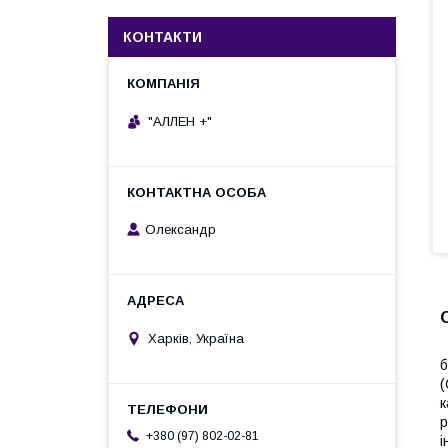
КОНТАКТИ
"АЛЛЕН +"
Олександр
Харків, Україна
А
б
(
к
р
+380 (97) 802-02-81
і