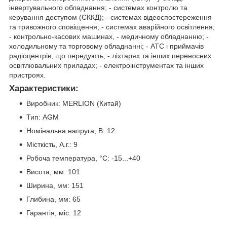
інвертувального обладнання; - системах контролю та
керування доступом (СККД); - системах відеоспостереження
та тривожного сповіщення; - системах аварійного освітлення;
- контрольно-касових машинах, - медичному обладнанню; -
холодильному та торговому обладнанні; - АТС і приймачів
радіоцентрів, що передують; - ліхтарях та інших переносних
освітлювальних приладах; - електроінструментах та інших
пристроях.
Характеристики:
Виробник: MERLION (Китай)
Тип: AGM
Номінальна напруга, В: 12
Місткість, А.г.: 9
Робоча температура, °C: -15...+40
Висота, мм: 101
Ширина, мм: 151
Глибина, мм: 65
Гарантія, міс: 12