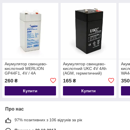
Акумулятор свинцево-
Акумулятор свинцево-
Акум
кислотний MERLION
кислотний UKC 4V 4Ah
кисл
GP44F1, 4V / 4A
(AGM, герметичний)
WA44
260
165
350
₴
₴
Купити
Купити
Про нас
97% позитивних з 106 відгуків за рік