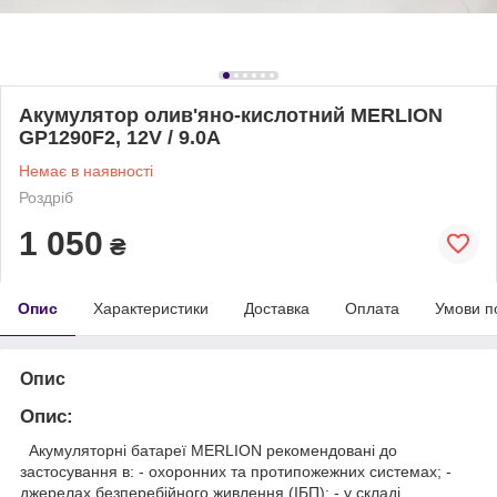
Акумулятор олив'яно-кислотний MERLION
GP1290F2, 12V / 9.0A
Немає в наявності
Роздріб
1 050
₴
Опис
Характеристики
Доставка
Оплата
Умови п
Опис
Опис:
Акумуляторні батареї MERLION рекомендовані до
застосування в: - охоронних та протипожежних системах; -
джерелах безперебійного живлення (ІБП); - у складі