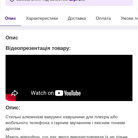
Опис
Характеристики
Доставка
Оплата
Умови п
Опис
Відеопрезентація товару:
Опис:
Стильні алюмінієві вакуумні навушники для плеєра або
мобільного телефона з гарним звучанням і якісним тонким
дротом.
Мають мікрофон, що дає змогу використовувати їх не тільки