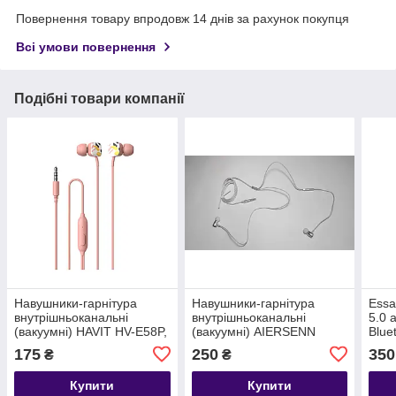
Повернення товару впродовж 14 днів за рахунок покупця
Всі умови повернення
Подібні товари компанії
Навушники-гарнітура
Навушники-гарнітура
Essa
внутрішньоканальні
внутрішньоканальні
5.0 
(вакуумні) HAVIT HV-E58P,
(вакуумні) AIERSENN
Blue
pink
R289, Silver
175
250
350
₴
₴
Купити
Купити