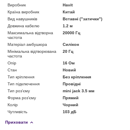
Виробник
Havit
Країна виробник
Китай
Вид навушників
Вставні ("затички")
Довжина кабелю
1.2 м
Максимальна відтворна
20000 Гц
частота
Матеріал амбушюра
Силікон
Мінімальна відтворювана
20 Гц
частота
Опір
16 Ом
Стан
Новий
Тип кріплення
Без кріплення
Тип підключення
Провідні
Тип роз'єму
mini jack 3.5 мм
Форма роз'єму
Прямий
Колір
Чорний
Чутливість
103 дБ
Приховати