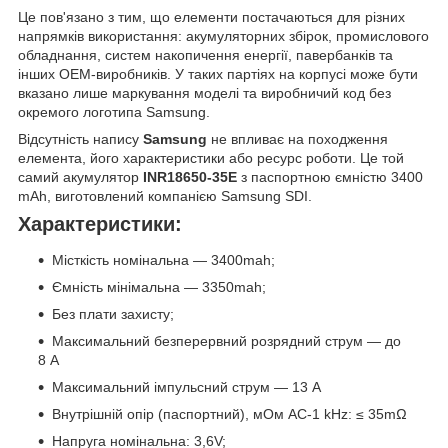
Це пов'язано з тим, що елементи постачаються для різних
напрямків використання: акумуляторних збірок, промислового
обладнання, систем накопичення енергії, павербанків та
інших OEM-виробників. У таких партіях на корпусі може бути
вказано лише маркування моделі та виробничий код без
окремого логотипа Samsung.
Відсутність напису
Samsung
не впливає на походження
елемента, його характеристики або ресурс роботи. Це той
самий акумулятор
INR18650-35E
з паспортною ємністю 3400
mAh, виготовлений компанією Samsung SDI.
Характеристики
:
Місткість номінальна — 3400mah;
Ємність мінімальна — 3350mah;
Без плати захисту;
Максимальний безперервний розрядний струм — до
8 А
Максимальний імпульсний струм — 13 А
Внутрішній опір (паспортний), мОм AC-1 kHz: ≤ 35mΩ
Напруга номінальна: 3,6V;