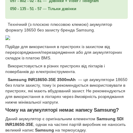
097 - 802 - 02 - 81
—
Дзвінки + Viber / Telegram
050 - 135 - 51 - 57
—
Тільки дзвінки
Технічний (з плоскою плюсовою клемою) акумулятор
формату 18650 без захисту бренда Samsung.
Підійде для використання в пристроях із захистом від
перерозряджання/перезарядження або для акумуляторних
складок із платою BMS.
Використовується в різних пристроях від ліхтарів і
повербанків до електроінструмента.
Samsung INR18650-35E 3500mAh
— це акумулятори 18650
без плати захисту, тому їх рекомендується використовувати в
пристроях, які мають вбудований захист. Не рекомендуються
для використання в ліхтарях через ймовірність розряджання
нижче мінімальної напруги.
Чому на акумуляторі немає напису Samsung?
Даний акумулятор є оригінальним елементом
Samsung SDI
INR18650-35E
, однак на частині партій виробник не наносить
великий напис
Samsung
на термоусадку.