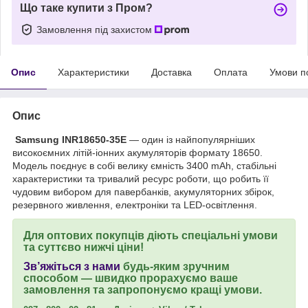
Що таке купити з Пром?
Замовлення під захистом
Опис
Характеристики
Доставка
Оплата
Умови п
Опис
Samsung INR18650-35E
— один із найпопулярніших
високоємних літій-іонних акумуляторів формату 18650.
Модель поєднує в собі велику ємність 3400 mAh, стабільні
характеристики та тривалий ресурс роботи, що робить її
чудовим вибором для павербанків, акумуляторних збірок,
резервного живлення, електроніки та LED-освітлення.
Для оптових покупців діють спеціальні умови
та суттєво нижчі ціни!
Зв’яжіться з нами
будь-яким зручним
способом — швидко прорахуємо ваше
замовлення та запропонуємо кращі умови.