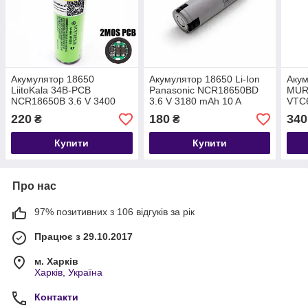
Акумулятор 18650
Акумулятор 18650 Li-Ion
Акум
LiitoKala 34B-PCB
Panasonic NCR18650BD
MUR
NCR18650B 3.6 V 3400
3.6 V 3180 mAh 10 A
VTC6
mAh 6 A із захистом
(технічний)
(30A
220
180
340
₴
₴
Купити
Купити
Про нас
97% позитивних з 106 відгуків за рік
Працює з 29.10.2017
м. Харків
Харків, Україна
Контакти