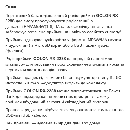
Опис:
Портативний багатодіапазонний радіоприймач
GOLON RX-
2288
дає змогу прослуховувати радіостанції в
діапазоні FM/AM/SW(1-6). Має телескопічну антену, яка
забезпечує впевнене приймання навіть за слабкого сигналу!
Приймач відтворює аудіофайли у форматі MP3/WMA (музика
й аудіокниги) з MicroSD карти або з USB-накопичувача
(флешки).
Радіоприймач
GOLON RX-2288
на передній панелі має
клавіатуру для керування прослуховуванням музики з носія та
перемикач частотного діапазону.
Приймач працює від знімного Li-Ion акумулятора типу BL-5С
місткістю 600mAh. Акумулятор входить до комплекту.
Приймач
GOLON RX-2288
можна використовувати як Power
Bank для підзаряджання мобільних пристроїв. Також у
приймач вбудований яскравий світлодіодний ліхтарик.
Процес заряджання відбувається за допомогою комплектного
USB-miniUSB кабелю.
Цей приймач — чудовий вибір для дачі або дому!