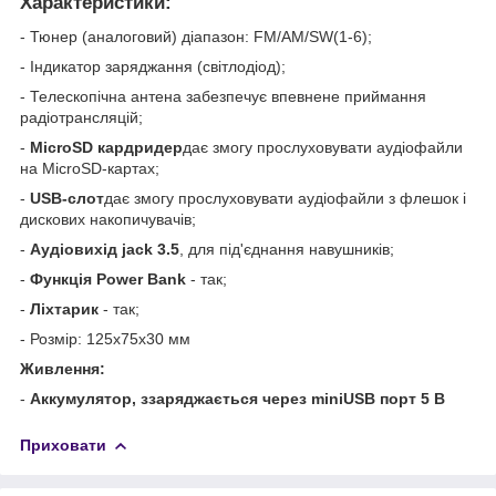
Характеристики:
- Тюнер (аналоговий) діапазон: FM/AM/SW(1-6);
- Індикатор заряджання (світлодіод);
- Телескопічна антена забезпечує впевнене приймання
радіотрансляцій;
-
MicroSD кардридер
дає змогу прослуховувати аудіофайли
на MicroSD-картах;
-
USB-слот
дає змогу прослуховувати аудіофайли з флешок і
дискових накопичувачів;
-
Аудіовихід jack 3.5
, для під'єднання навушників;
-
Функція Power Bank
- так;
-
Ліхтарик
- так;
- Розмір: 125х75х30 мм
Живлення:
-
Аккумулятор, з
заряджається через miniUSB порт 5 В
Приховати