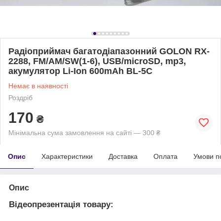
Радіоприймач багатодіапазонний GOLON RX-
2288, FM/AM/SW(1-6), USB/microSD, mp3,
акумулятор Li-Ion 600mAh BL-5С
Немає в наявності
Роздріб
170
₴
Мінімальна сума замовлення на сайті — 300 ₴
Опис
Характеристики
Доставка
Оплата
Умови п
Опис
Відеопрезентація товару: