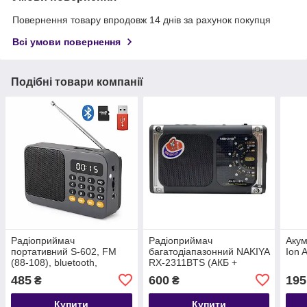
Повернення товару впродовж 14 днів за рахунок покупця
Всі умови повернення
Подібні товари компанії
Радіоприймач
Радіоприймач
Аку
портативний S-602, FM
багатодіапазонний NAKIYA
Ion 
(88-108), bluetooth,
RX-2311BTS (АКБ +
USB/microSD, mp3,
сонячна панель +
485
600
195
₴
₴
акумулятор Li-Ion 18650,
bluetooth
сірий
Купити
Купити