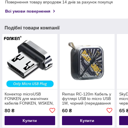
Повернення товару впродовж 14 днів за рахунок покупця
Всі умови повернення
Подібні товари компанії
Конектор microUSB
Remax RC-120m Кабель у
SkyD
FONKEN для магнітних
футлярі USB to micro USB
micr
кабелів FONKEN, WSKEN,
1M, чорний (передавання
черв
FLOVEME
даних, заряджання)
дани
80
60
65
₴
₴
Купити
Купити