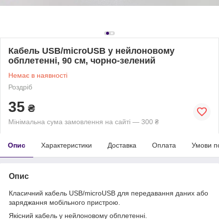
Кабель USB/microUSB у нейлоновому
обплетенні, 90 см, чорно-зелений
Немає в наявності
Роздріб
35
₴
Мінімальна сума замовлення на сайті — 300 ₴
Опис
Характеристики
Доставка
Оплата
Умови п
Опис
Класичний кабель USB/microUSB для передавання даних або
заряджання мобільного пристрою.
Якісний кабель у нейлоновому обплетенні.