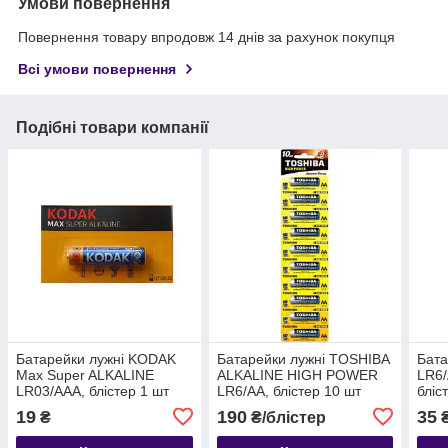
Умови повернення
Повернення товару впродовж 14 днів за рахунок покупця
Всі умови повернення
Подібні товари компанії
Батарейки лужні KODAK
Батарейки лужні TOSHIBA
Бата
Max Super ALKALINE
ALKALINE HIGH POWER
LR6/
LR03/AAA, блістер 1 шт
LR6/AA, блістер 10 шт
бліс
19
190
35
₴
₴/блістер
₴