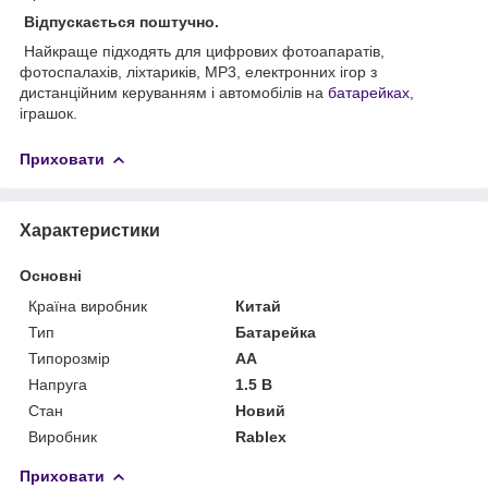
Відпускається поштучно.
Найкраще підходять для цифрових фотоапаратів,
фотоспалахів, ліхтариків, MP3, електронних ігор з
дистанційним керуванням і автомобілів на
батарейках
,
іграшок.
Приховати
Характеристики
Основні
Країна виробник
Китай
Тип
Батарейка
Типорозмір
AA
Напруга
1.5 В
Стан
Новий
Виробник
Rablex
Приховати