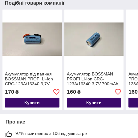
Подібні товари компанії
Акумулятор під паяння
Акумулятор BOSSMAN
Аку
BOSSMAN PROFI Li-Ion
PROFI Li-Ion CRC-
PROF
CRC-123A/16340 3,7V
123A/16340 3,7V 700mAh,
123A
700mAh
технічний
опук
170
160
160
₴
₴
Купити
Купити
Про нас
97% позитивних з 106 відгуків за рік