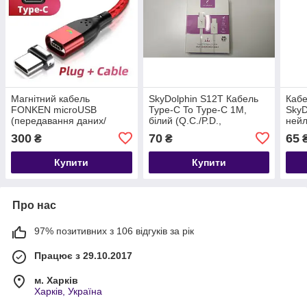
Магнітний кабель
SkyDolphin S12T Кабель
Кабе
FONKEN microUSB
Type-C To Type-C 1M,
SkyD
(передавання даних/
білий (Q.C./P.D.,
нейл
заряджання) USB/Type C,
передавання даних,
та п
300
70
65
₴
₴
нейлон, red
заряджання)
Купити
Купити
Про нас
97% позитивних з 106 відгуків за рік
Працює з 29.10.2017
м. Харків
Харків, Україна