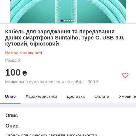
Кабель для заряджання та передавання
даних смартфона Suntaiho, Type C, USB 3.0,
кутовий, бірюзовий
Немає в наявності
Роздріб
100
₴
Мінімальна сума замовлення на сайті — 300 ₴
Опис
Характеристики
Доставка
Оплата
Умови п
Опис
Опис
:
Кабель для сучасних ґаджетів високої якості з