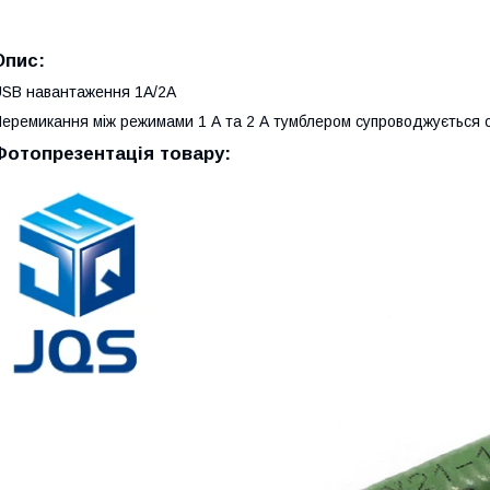
Опис:
SB навантаження 1A/2A
еремикання між режимами 1 А та 2 А тумблером супроводжується 
Фотопрезентація товару: