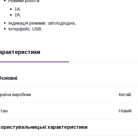
Режими роботи:
1А;
2А;
Індикація режимів: світлодіодна;
Інтерфейс: USB.
арактеристики
Основні
раїна виробник
Китай
Стан
Новий
Користувальницькі характеристики