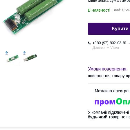
Мінімальна сума замов
В наявності
Код:
USB
Купити
+380 (97) 802-02-81
Дзвінки + Viber
повернення товару п
У компанії підключені
будь-який товар не п