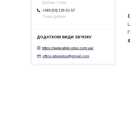
Дзвінки + Viber
+380 (50) 135-51-57
Тільки дзвінки
U
П
https://www.allen-plus.com.ua/
office.allenplus@gmail.com