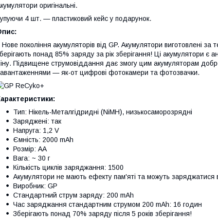
кумулятори оригінальні.
упуючи 4 шт. — пластиковий кейс у подарунок.
Опис:
ове покоління акумуляторів від GP. Акумулятори виготовлені за 
берігають понад 85% заряду за рік зберігання! Ці акумулятори є 
іну. Підвищене струмовіддання дає змогу цим акумуляторам добре
авантаженнями — як-от цифрові фотокамери та фотозвачки.
Характеристики:
Тип: Нікель-Металгідридні (NiMH), низькосаморозрядні
Заряджені: так
Напруга: 1,2 V
Ємність: 2000 mAh
Розмір: AА
Вага: ~ 30 г
Кількість циклів заряджання: 1500
Акумулятори не мають ефекту пам'яті та можуть заряджатися 
Виробник: GP
Стандартний струм заряду: 200 mAh
Час заряджання стандартним струмом 200 mAh: 16 годин
Зберігають понад 70% заряду після 5 років зберігання!