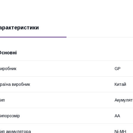
арактеристики
Основні
иробник
GP
раїна виробник
Китай
ип
Акумулят
ипорозмір
AA
ип акумулятора
Ni-MH