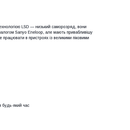
технологією LSD — низький саморозряд, вони
аналогом Sanyo Eneloop, але мають привабливішу
 працювати в пристроях із великими піковими
в будь-який час