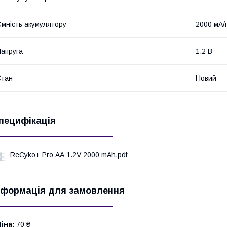
мність акумулятору
2000 мА/
апруга
1.2 В
Стан
Новий
пецифікація
ReCyko+ Pro АА 1.2V 2000 mAh.pdf
нформація для замовлення
іна:
70 ₴