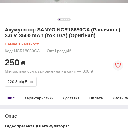
Акумулятор SANYO NCR18650GA (Panasonic),
3.6 V, 3500 mAh (ток 10A) (Оригінал)
Немає в наявності
Код: NCR18650GA
Опт і роздріб
250
₴
Мінімальна сума замовлення на сайті — 300 ₴
220 ₴
від 5 шт.
Опис
Характеристики
Доставка
Оплата
Умови п
Опис
Відеопрезентація акумулятора: