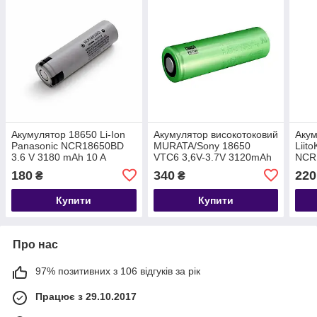
Акумулятор 18650 Li-Ion
Акумулятор високотоковий
Акум
Panasonic NCR18650BD
MURATA/Sony 18650
Liit
3.6 V 3180 mAh 10 A
VTC6 3,6V-3.7V 3120mAh
NCR1
(технічний)
(30A) (Оригінал)
mAh 
180
340
220
₴
₴
Купити
Купити
Про нас
97% позитивних з 106 відгуків за рік
Працює з 29.10.2017