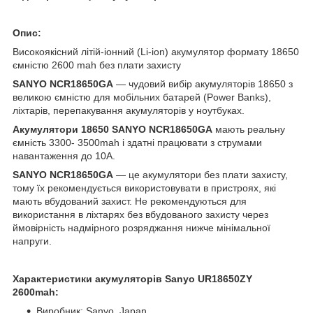
Опис:
Високоякісний літій-іонний (Li-ion) акумулятор формату 18650
ємністю 2600 mah без плати захисту
SANYO NCR18650GA
— чудовий вибір акумуляторів 18650 з
великою ємністю для мобільних батарей (Power Banks),
ліхтарів, перепакування акумуляторів у ноутбуках.
Акумулятори
18650 SANYO NCR18650GA
мають реальну
ємність 3300- 3500mah і здатні працювати з струмами
навантаження до 10A.
SANYO NCR18650GA
— це акумулятори без плати захисту,
тому їх рекомендується використовувати в пристроях, які
мають вбудований захист. Не рекомендуються для
використання в ліхтарях без вбудованого захисту через
ймовірність надмірного розряджання нижче мінімальної
напруги.
Характеристики акумуляторів Sanyo UR18650ZY
2600mah:
Виробник: Sanyo, Japan