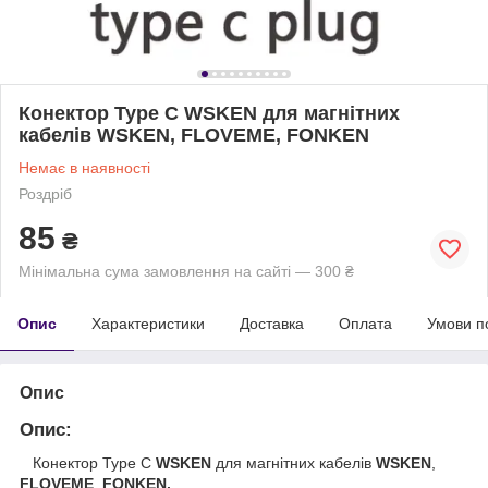
Конектор Type C WSKEN для магнітних
кабелів WSKEN, FLOVEME, FONKEN
Немає в наявності
Роздріб
85
₴
Мінімальна сума замовлення на сайті — 300 ₴
Опис
Характеристики
Доставка
Оплата
Умови п
Опис
Опис:
Конектор Type C
WSKEN
для магнітних кабелів
WSKEN
,
FLOVEME
,
FONKEN
.