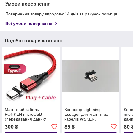
Умови повернення
Повернення товару впродовж 14 днів за рахунок покупця
Всі умови повернення
Подібні товари компанії
Магнітний кабель
Конектор Lightning
Коне
FONKEN microUSB
Essager для магнітних
micr
(передавання даних/
кабелів WSKEN,
дани
заряджання) USB/Type C,
FLOVEME, FONKEN
300
85
80
₴
₴
нейлон, red