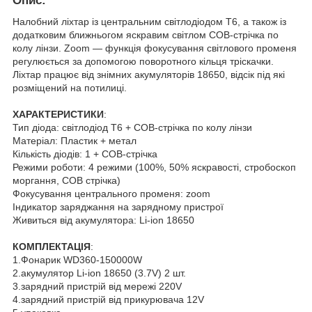
Опис
:
Налобний ліхтар із центральним світлодіодом T6, а також із
додатковим ближньогом яскравим світлом COB-стрічка по
колу лінзи. Zoom — функція фокусування світлового променя
регулюється за допомогою поворотного кільця тріскачки.
Ліхтар працює від знімних акумуляторів 18650, відсік під які
розміщений на потилиці.
ХАРАКТЕРИСТИКИ
:
Тип діода: світлодіод T6 + COB-стрічка по колу лінзи
Матеріал: Пластик + метал
Кількість діодів: 1 + COB-стрічка
Режими роботи: 4 режими (100%, 50% яскравості, стробоскоп
моргання, COB стрічка)
Фокусування центрального променя: zoom
Індикатор заряджання на зарядному пристрої
Живиться від акумулятора: Li-ion 18650
КОМПЛЕКТАЦІЯ
:
1.Фонарик WD360-150000W
2.акумулятор Li-ion 18650 (3.7V) 2 шт.
3.зарядний пристрій від мережі 220V
4.зарядний пристрій від прикурювача 12V