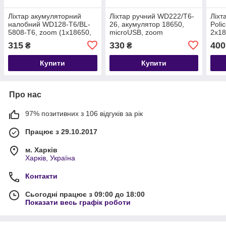
Ліхтар акумуляторний
Ліхтар ручний WD222/T6-
Ліхт
налобний WD128-T6/BL-
26, акумулятор 18650,
Poli
5808-T6, zoom (1х18650,
microUSB, zoom
2х18
3 режими)
315
330
400
₴
₴
Купити
Купити
Про нас
97% позитивних з 106 відгуків за рік
Працює з 29.10.2017
м. Харків
Харків, Україна
Контакти
Сьогодні працює з 09:00 до 18:00
Показати весь графік роботи