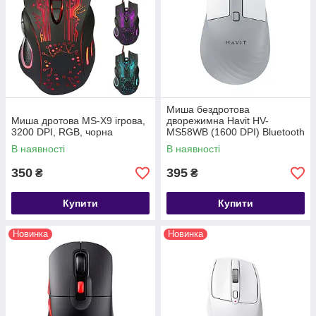
Миша бездротова
Миша дротова MS-X9 ігрова,
дворежимна Havit HV-
3200 DPI, RGB, чорна
MS58WB (1600 DPI) Bluetooth
+ 2.4G wireless сіро-біла
В наявності
В наявності
350
395
₴
₴
Купити
Купити
Новинка
Новинка