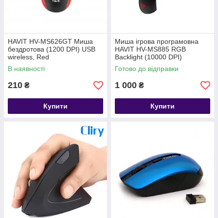
HAVIT HV-MS626GT Миша
Миша ігрова програмовна
бездротова (1200 DPI) USB
HAVIT HV-MS885 RGB
wireless, Red
Backlight (10000 DPI)
GAMING, USB, black
В наявності
Готово до відправки
210
1 000
₴
₴
Купити
Купити