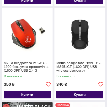
Купити
Купити
Миша бездротова iMICE G-
Миша бездротова HAVIT HV-
1900 безшумна ергономічна
MS951GT (1600 DPI) USB
(1600 DPI) USB 2.4 G
wireless black/gray
wireless, RED
В наявності
В наявності
350
340
₴
₴
Купити
Купити
Новинка