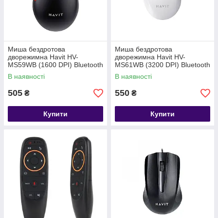
Миша бездротова
Миша бездротова
дворежимна Havit HV-
дворежимна Havit HV-
MS59WB (1600 DPI) Bluetooth
MS61WB (3200 DPI) Bluetooth
+ 2.4G wireless чорна
+ 2.4G wireless біла
В наявності
В наявності
505
550
₴
₴
Купити
Купити