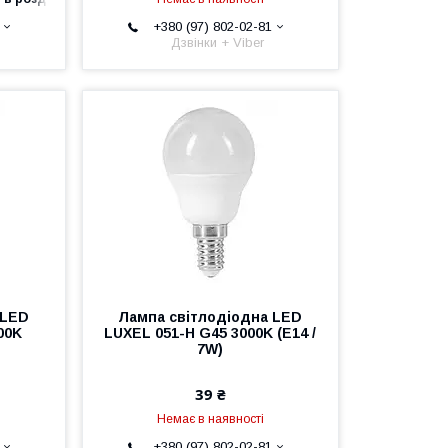
+380 (97) 802-02-81
Дзвінки + Viber
 LED
Лампа світлодіодна LED
00K
LUXEL 051-H G45 3000K (E14 /
7W)
39 ₴
Немає в наявності
+380 (97) 802-02-81