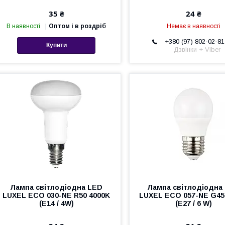
35 ₴
24 ₴
В наявності
Оптом і в роздріб
Немає в наявності
+380 (97) 802-02-81
Купити
Дзвінки + Viber
Лампа світлодіодна LED
Лампа світлодіодна
LUXEL ECO 030-NE R50 4000K
LUXEL ECO 057-NE G45
(E14 / 4W)
(E27 / 6 W)