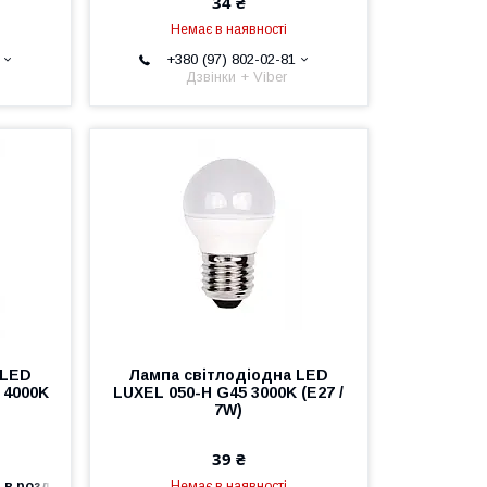
34 ₴
Немає в наявності
+380 (97) 802-02-81
Дзвінки + Viber
 LED
Лампа світлодіодна LED
 4000K
LUXEL 050-H G45 3000K (E27 /
7W)
39 ₴
 в роздріб
Немає в наявності