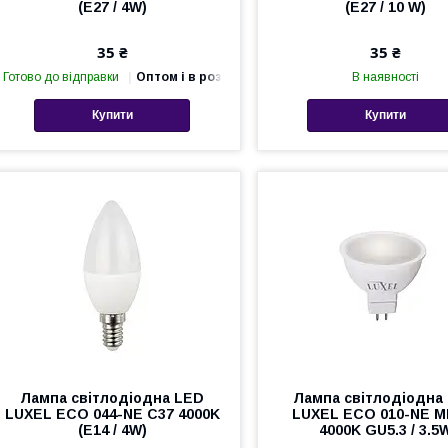
(E27 / 4W)
(E27 / 10 W)
35 ₴
35 ₴
Готово до відправки
Оптом і в роздріб
В наявності
Купити
Купити
Лампа світлодіодна LED
Лампа світлодіодна
LUXEL ECO 044-NE C37 4000K
LUXEL ECO 010-NE M
(E14 / 4W)
4000K GU5.3 / 3.5