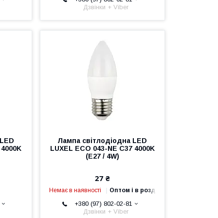
Дзвінки + Viber
 LED
Лампа світлодіодна LED
 4000K
LUXEL ECO 043-NE C37 4000K
(E27 / 4W)
27 ₴
Немає в наявності
Оптом і в роздріб
+380 (97) 802-02-81
Дзвінки + Viber