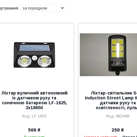
Ліхтар вуличний автономний
Ліхтар-світильник S
із датчиком руху та
Induction Street Lamp 
сонячною батареєю LF-1625,
датчики руху та
2x18650
освітленості, пул
LF-1625
WD448
500 ₴
250 ₴