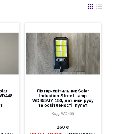
olar
Ліхтар-світильник Solar
WD448,
Induction Street Lamp
WD455/JY-150, датчики руху
ьт
та освітленості, пульт
WD455
260 ₴