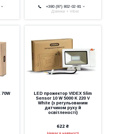
+380 (97) 802-02-81
Дзвінки + Viber
X 70W
LED прожектор VIDEX Slim
Sensor 10 W 5000 K 220 V
White (з регульованим
датчиком руху й
освітленості)
622 ₴
Немає в наявності