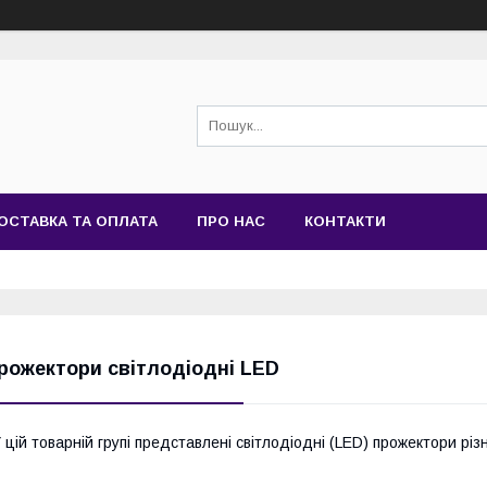
ОСТАВКА ТА ОПЛАТА
ПРО НАС
КОНТАКТИ
рожектори світлодіодні LED
 цій товарній групі представлені світлодіодні (LED) прожектори різн