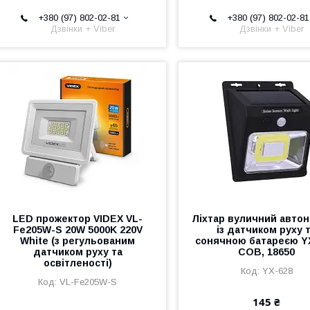
+380 (97) 802-02-81
+380 (97) 802-02-81
Дзвінки + Viber
Дзвінки + Viber
LED прожектор VIDEX VL-
Ліхтар вуличний авто
Fe205W-S 20W 5000K 220V
із датчиком руху 
White (з регульованим
сонячною батареєю YX
датчиком руху та
COB, 18650
освітленості)
YX-628
VL-Fe205W-S
145 ₴