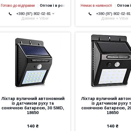
Готово до відправки
Оптом і в роздріб
Немає в наявності
Оптом і
+380 (97) 802-02-81
+380 (97) 802-02-81
Дзвінки + Viber
Дзвінки + Viber
Ліхтар вуличний автономний
Ліхтар вуличний авто
із датчиком руху та
із датчиком руху 
сонячною батареєю, 30 SMD,
сонячною батареєю, 2
18650
18650
140 ₴
140 ₴