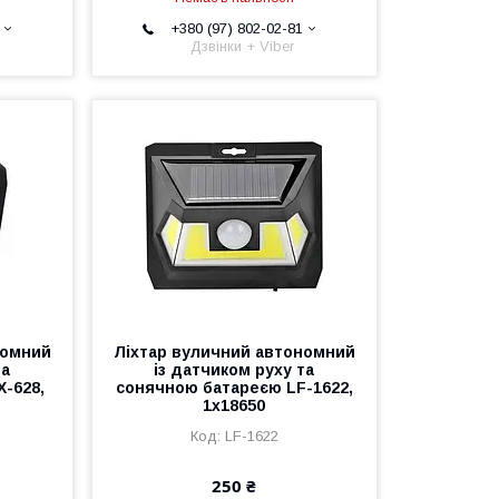
+380 (97) 802-02-81
Дзвінки + Viber
номний
Ліхтар вуличний автономний
та
із датчиком руху та
-628,
сонячною батареєю LF-1622,
1x18650
LF-1622
250 ₴