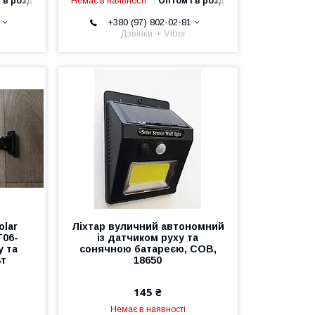
 в роздріб
Немає в наявності
Оптом і в роздріб
+380 (97) 802-02-81
Дзвінки + Viber
olar
Ліхтар вуличний автономний
T06-
із датчиком руху та
у та
сонячною батареєю, COB,
ьт
18650
145 ₴
Немає в наявності