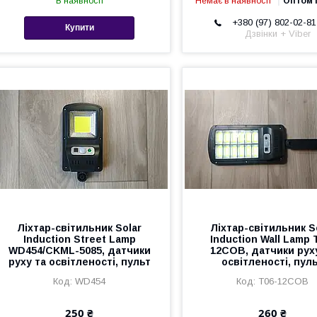
В наявності
Немає в наявності
Оптом і
+380 (97) 802-02-81
Купити
Дзвінки + Viber
Ліхтар-світильник Solar
Ліхтар-світильник S
Induction Street Lamp
Induction Wall Lamp 
WD454/CKML-5085, датчики
12COB, датчики рух
руху та освітленості, пульт
освітленості, пул
WD454
T06-12COB
250 ₴
260 ₴