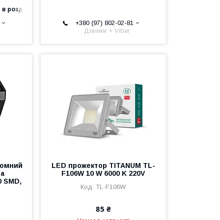
 в роздріб
+380 (97) 802-02-81
Дзвінки + Viber
номний
LED прожектор TITANUM TL-
та
F106W 10 W 6000 K 220V
0 SMD,
TL-F106W
85 ₴